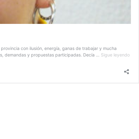
provincia con ilusión, energía, ganas de trabajar y mucha
Com
ones, demandas y propuestas participadas. Decía …
Sigue leyendo
de
Virgi
Her
sobr
su
dimi
com
dipu
prov