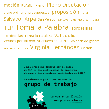
Pleno Diputación
moción
Pleno
Peñafiel
proposición
presupuestos
pleno ordinario
rural
Salvador Arpa
San Pelayo
Santovenia de Pisuerga
Tiedra
Toma la Palabra
TLP
Tordesillas
Valladolid
Tordesillas Toma la Palabra
Vecinos por Arroyo
Villanueva de Duero
violencia de género
Virginia Hernández
vivienda
violencia machista