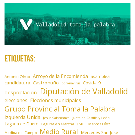
Etiquetas:
Arroyo de la Encomienda
asamblea
Antonio Olmo
candidatura
Castronuño
Covid-19
coronavirus
Diputación de Valladolid
despoblación
elecciones
Elecciones municipales
Grupo Provincial Toma la Palabra
Izquierda Unida
Jesús Salamanca
Junta de Castilla y León
Laguna de Duero
Laguna en Marcha
Marcos Díez
LGBTI
Medio Rural
Mercedes San José
Medina del Campo