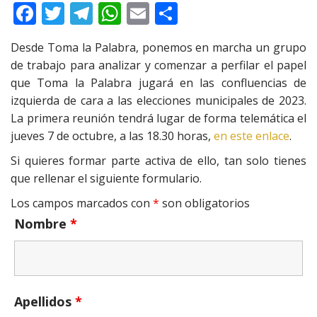
F
T
T
W
E
C
ac
w
el
h
m
o
Desde Toma la Palabra, ponemos en marcha un grupo
e
itt
e
at
ai
m
de trabajo para analizar y comenzar a perfilar el papel
b
er
gr
s
l
p
que Toma la Palabra jugará en las confluencias de
o
a
A
ar
izquierda de cara a las elecciones municipales de 2023.
La primera reunión tendrá lugar de forma telemática el
o
m
p
ti
jueves 7 de octubre, a las 18.30 horas,
en este enlace
.
k
p
r
Si quieres formar parte activa de ello, tan solo tienes
que rellenar el siguiente formulario.
Los campos marcados con
*
son obligatorios
Nombre
*
Apellidos
*