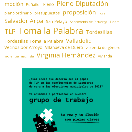
Pleno Diputación
moción
Pleno
Peñafiel
proposición
presupuestos
pleno ordinario
rural
Salvador Arpa
San Pelayo
Santovenia de Pisuerga
Tiedra
Toma la Palabra
TLP
Tordesillas
Valladolid
Tordesillas Toma la Palabra
Vecinos por Arroyo
Villanueva de Duero
violencia de género
Virginia Hernández
vivienda
violencia machista