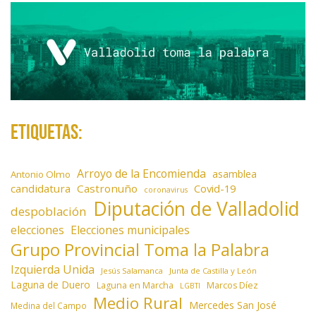
Etiquetas:
Arroyo de la Encomienda
asamblea
Antonio Olmo
candidatura
Castronuño
Covid-19
coronavirus
Diputación de Valladolid
despoblación
elecciones
Elecciones municipales
Grupo Provincial Toma la Palabra
Izquierda Unida
Jesús Salamanca
Junta de Castilla y León
Laguna de Duero
Laguna en Marcha
Marcos Díez
LGBTI
Medio Rural
Mercedes San José
Medina del Campo