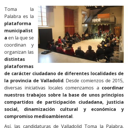
ac
w
el
h
m
o
Toma la
e
itt
e
at
ai
m
Palabra es la
b
er
gr
s
l
p
plataforma
o
a
A
ar
municipalist
a
en la que se
o
m
p
ti
coordinan y
k
p
r
organizan las
distintas
plataformas
de carácter ciudadano de diferentes localidades de
la provincia de Valladolid
. Desde comienzos de 2015,
diversas iniciativas locales comenzamos a
coordinar
nuestros trabajos sobre la base de unos principios
compartidos de participación ciudadana, justicia
social, dinamización cultural y económica y
compromiso medioambiental
.
Así, las candidaturas de Valladolid Toma la Palabra,