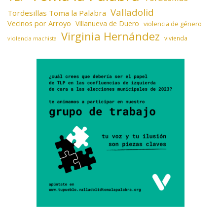
Valladolid
Tordesillas Toma la Palabra
Vecinos por Arroyo
Villanueva de Duero
violencia de género
Virginia Hernández
vivienda
violencia machista