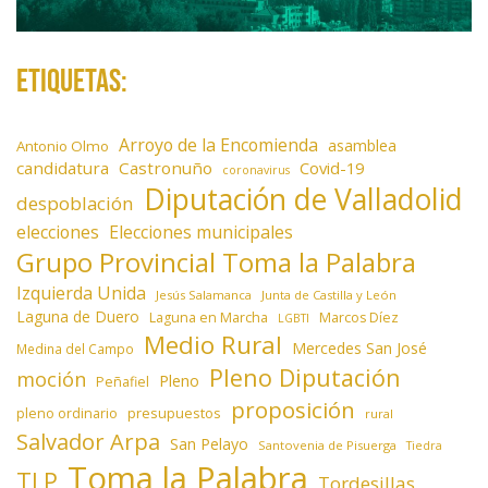
Etiquetas:
Arroyo de la Encomienda
asamblea
Antonio Olmo
candidatura
Castronuño
Covid-19
coronavirus
Diputación de Valladolid
despoblación
elecciones
Elecciones municipales
Grupo Provincial Toma la Palabra
Izquierda Unida
Jesús Salamanca
Junta de Castilla y León
Laguna de Duero
Laguna en Marcha
Marcos Díez
LGBTI
Medio Rural
Mercedes San José
Medina del Campo
Pleno Diputación
moción
Pleno
Peñafiel
proposición
presupuestos
pleno ordinario
rural
Salvador Arpa
San Pelayo
Santovenia de Pisuerga
Tiedra
Toma la Palabra
TLP
Tordesillas