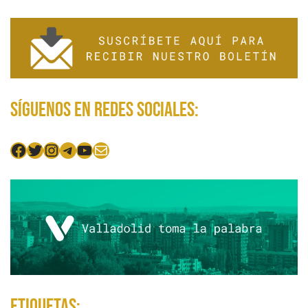
entradas
Síguenos en redes sociales:
Facebook
Twitter
Instagram
Telegram
YouTube
Mail
Etiquetas: