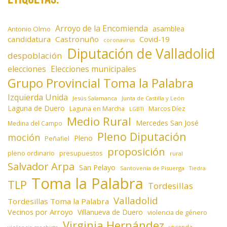
Arroyo de la Encomienda
asamblea
Antonio Olmo
candidatura
Castronuño
Covid-19
coronavirus
Diputación de Valladolid
despoblación
elecciones
Elecciones municipales
Grupo Provincial Toma la Palabra
Izquierda Unida
Jesús Salamanca
Junta de Castilla y León
Laguna de Duero
Laguna en Marcha
Marcos Díez
LGBTI
Medio Rural
Mercedes San José
Medina del Campo
Pleno Diputación
moción
Pleno
Peñafiel
proposición
presupuestos
pleno ordinario
rural
Salvador Arpa
San Pelayo
Santovenia de Pisuerga
Tiedra
Toma la Palabra
TLP
Tordesillas
Valladolid
Tordesillas Toma la Palabra
Vecinos por Arroyo
Villanueva de Duero
violencia de género
Virginia Hernández
vivienda