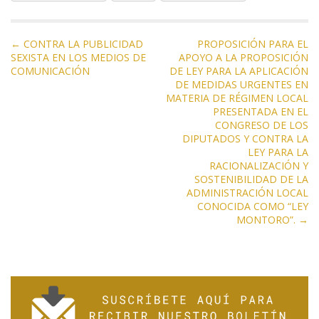
b
er
gr
s
l
p
o
a
A
ar
N
o
m
p
ti
← CONTRA LA PUBLICIDAD
PROPOSICIÓN PARA EL
SEXISTA EN LOS MEDIOS DE
APOYO A LA PROPOSICIÓN
a
k
p
r
COMUNICACIÓN
DE LEY PARA LA APLICACIÓN
v
DE MEDIDAS URGENTES EN
e
MATERIA DE RÉGIMEN LOCAL
PRESENTADA EN EL
g
CONGRESO DE LOS
a
DIPUTADOS Y CONTRA LA
LEY PARA LA
c
RACIONALIZACIÓN Y
i
SOSTENIBILIDAD DE LA
ó
ADMINISTRACIÓN LOCAL
CONOCIDA COMO “LEY
n
MONTORO”. →
d
e
e
n
t