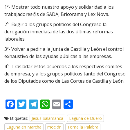
1º- Mostrar todo nuestro apoyo y solidaridad a los
trabajadores@s de SADA, Bricorama y Lex Nova.
2º- Exigir a los grupos políticos del Congreso la
derogación inmediata de las dos últimas reformas
laborales.
3º- Volver a pedir a la Junta de Castilla y León el control
exhaustivo de las ayudas públicas a las empresas.
4º- Trasladar estos acuerdos a los respectivos comités
de empresa, y a los grupos políticos tanto del Congreso
de los Diputados como de Las Cortes de Castilla y León.
F
T
T
W
E
C
ac
w
el
h
m
o
Etiquetas:
Jesús Salamanca
Laguna de Duero
e
itt
e
at
ai
m
Laguna en Marcha
moción
Toma la Palabra