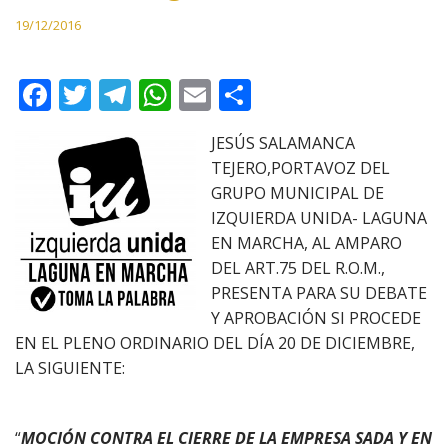
19/12/2016
F
T
T
W
E
C
ac
w
el
h
m
o
JESÚS SALAMANCA
e
itt
e
at
ai
m
TEJERO,PORTAVOZ DEL
b
er
gr
s
l
p
GRUPO MUNICIPAL DE
o
a
A
ar
IZQUIERDA UNIDA- LAGUNA
EN MARCHA, AL AMPARO
o
m
p
ti
DEL ART.75 DEL R.O.M.,
k
p
r
PRESENTA PARA SU DEBATE
Y APROBACIÓN SI PROCEDE
EN EL PLENO ORDINARIO DEL DÍA 20 DE DICIEMBRE,
LA SIGUIENTE:
“
MOCIÓN CONTRA EL CIERRE DE LA EMPRESA SADA Y EN