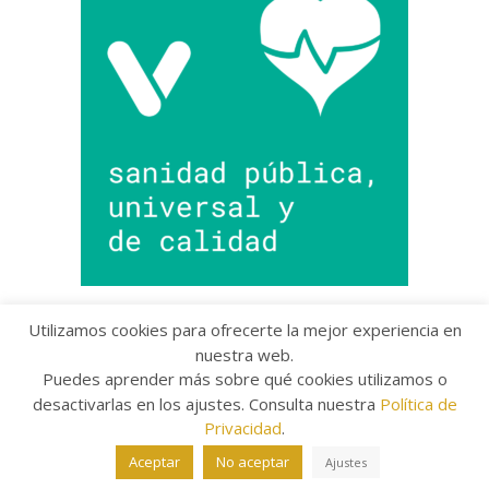
Utilizamos cookies para ofrecerte la mejor experiencia en
nuestra web.
Puedes aprender más sobre qué cookies utilizamos o
Copyright © 2022 Grupo Provincial Toma la Palabra
desactivarlas en los ajustes. Consulta nuestra
Política de
Aviso legal
/
Política de Privacidad
/
Política de
Cookies
Privacidad
.
The Arcade Basic Theme by
bavotasan.com
.
Aceptar
No aceptar
Ajustes