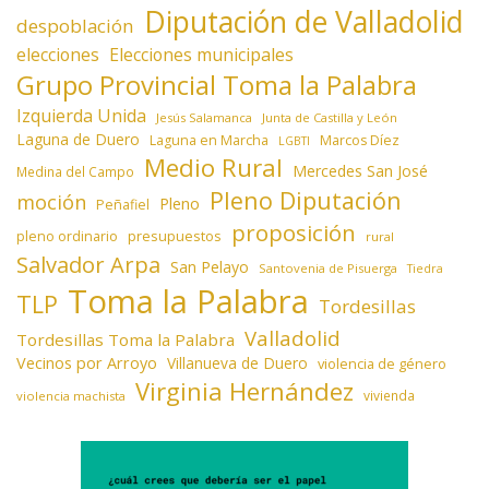
Diputación de Valladolid
despoblación
elecciones
Elecciones municipales
Grupo Provincial Toma la Palabra
Izquierda Unida
Jesús Salamanca
Junta de Castilla y León
Laguna de Duero
Laguna en Marcha
Marcos Díez
LGBTI
Medio Rural
Mercedes San José
Medina del Campo
Pleno Diputación
moción
Pleno
Peñafiel
proposición
presupuestos
pleno ordinario
rural
Salvador Arpa
San Pelayo
Santovenia de Pisuerga
Tiedra
Toma la Palabra
TLP
Tordesillas
Valladolid
Tordesillas Toma la Palabra
Vecinos por Arroyo
Villanueva de Duero
violencia de género
Virginia Hernández
vivienda
violencia machista