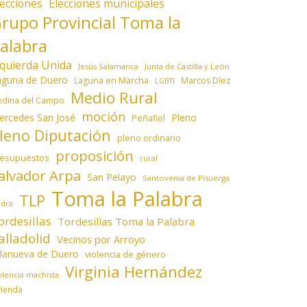
lecciones
Elecciones municipales
rupo Provincial Toma la
alabra
zquierda Unida
Jesús Salamanca
Junta de Castilla y León
aguna de Duero
Laguna en Marcha
Marcos Díez
LGBTI
Medio Rural
dina del Campo
moción
ercedes San José
Pleno
Peñafiel
leno Diputación
pleno ordinario
proposición
resupuestos
rural
alvador Arpa
San Pelayo
Santovenia de Pisuerga
Toma la Palabra
TLP
edra
ordesillas
Tordesillas Toma la Palabra
alladolid
Vecinos por Arroyo
llanueva de Duero
violencia de género
Virginia Hernández
olencia machista
vienda