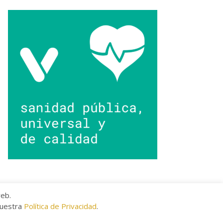
web.
nuestra
Política de Privacidad
.
kies