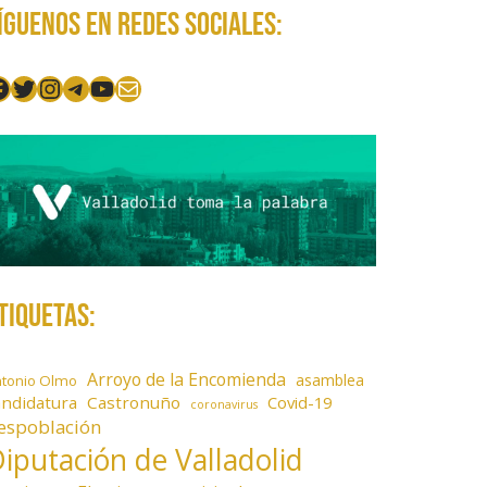
íguenos en redes sociales:
acebook
Twitter
Instagram
Telegram
YouTube
Mail
tiquetas:
Arroyo de la Encomienda
asamblea
ntonio Olmo
andidatura
Castronuño
Covid-19
coronavirus
espoblación
iputación de Valladolid