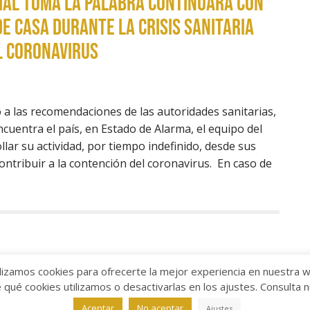
ial Toma la Palabra continuará con
de casa durante la crisis sanitaria
l coronavirus
 a las recomendaciones de las autoridades sanitarias,
ncuentra el país, en Estado de Alarma, el equipo del
lar su actividad, por tiempo indefinido, desde sus
ntribuir a la contención del coronavirus. En caso de
lizamos cookies para ofrecerte la mejor experiencia en nuestra 
ué cookies utilizamos o desactivarlas en los ajustes. Consulta 
alabra
Aviso legal
/
Política de Privacidad
/
Política de Coo
Aceptar
No aceptar
Ajustes