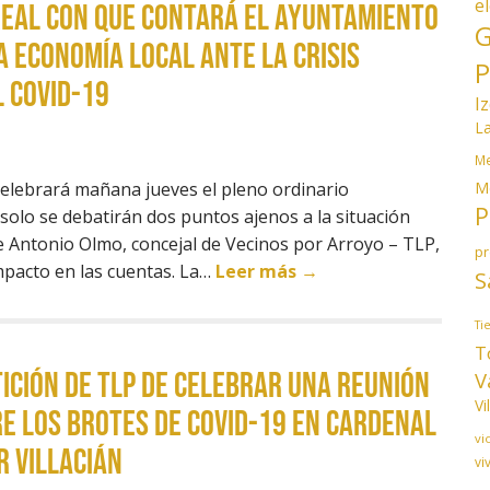
e
real con que contará el ayuntamiento
G
a economía local ante la crisis
P
 Covid-19
I
L
Me
M
elebrará mañana jueves el pleno ordinario
P
 solo se debatirán dos puntos ajenos a la situación
ue Antonio Olmo, concejal de Vecinos por Arroyo – TLP,
p
mpacto en las cuentas. La…
Leer más →
S
Ti
T
ición de TLP de celebrar una reunión
V
Vi
e los brotes de Covid-19 en Cardenal
vi
 Villacián
vi