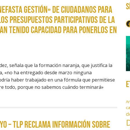
S
nefasta gestión» de Ciudadanos para
os presupuestos participativos de la
F
han tenido capacidad para ponerlos en
ez, señala que la formación naranja, que justifica la
ia, «no ha entregado desde marzo ninguna
odría haber trabajado en una fórmula que permitiese
E
obre todo, porque no sabemos cuándo terminará»
A
c
d
D
yo – TLP reclama información sobre