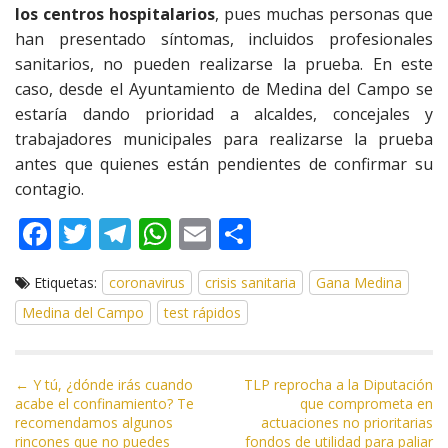
los centros hospitalarios
, pues muchas personas que
han presentado síntomas, incluidos profesionales
sanitarios, no pueden realizarse la prueba. En este
caso, desde el Ayuntamiento de Medina del Campo se
estaría dando prioridad a alcaldes, concejales y
trabajadores municipales para realizarse la prueba
antes que quienes están pendientes de confirmar su
contagio.
F
T
T
W
E
C
ac
w
el
h
m
o
Etiquetas:
coronavirus
crisis sanitaria
Gana Medina
e
itt
e
at
ai
m
Medina del Campo
test rápidos
b
er
gr
s
l
p
o
a
A
ar
N
o
m
p
ti
← Y tú, ¿dónde irás cuando
TLP reprocha a la Diputación
acabe el confinamiento? Te
que comprometa en
a
k
p
r
recomendamos algunos
actuaciones no prioritarias
v
rincones que no puedes
fondos de utilidad para paliar