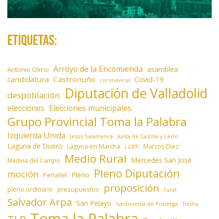
Etiquetas:
Arroyo de la Encomienda
asamblea
Antonio Olmo
candidatura
Castronuño
Covid-19
coronavirus
Diputación de Valladolid
despoblación
elecciones
Elecciones municipales
Grupo Provincial Toma la Palabra
Izquierda Unida
Jesús Salamanca
Junta de Castilla y León
Laguna de Duero
Laguna en Marcha
Marcos Díez
LGBTI
Medio Rural
Mercedes San José
Medina del Campo
Pleno Diputación
moción
Pleno
Peñafiel
proposición
presupuestos
pleno ordinario
rural
Salvador Arpa
San Pelayo
Santovenia de Pisuerga
Tiedra
Toma la Palabra