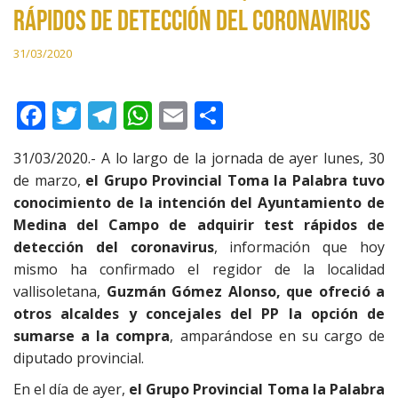
rápidos de detección del coronavirus
31/03/2020
F
T
T
W
E
C
ac
w
el
h
m
o
31/03/2020.- A lo largo de la jornada de ayer lunes, 30
e
itt
e
at
ai
m
de marzo,
el Grupo Provincial Toma la Palabra tuvo
b
er
gr
s
l
p
conocimiento de la intención del Ayuntamiento de
o
a
A
ar
Medina del Campo de adquirir test rápidos de
detección del coronavirus
, información que hoy
o
m
p
ti
mismo ha confirmado el regidor de la localidad
k
p
r
vallisoletana,
Guzmán Gómez Alonso, que ofreció a
otros alcaldes y concejales del PP la opción de
sumarse a la compra
, amparándose en su cargo de
diputado provincial.
En el día de ayer,
el Grupo Provincial Toma la Palabra