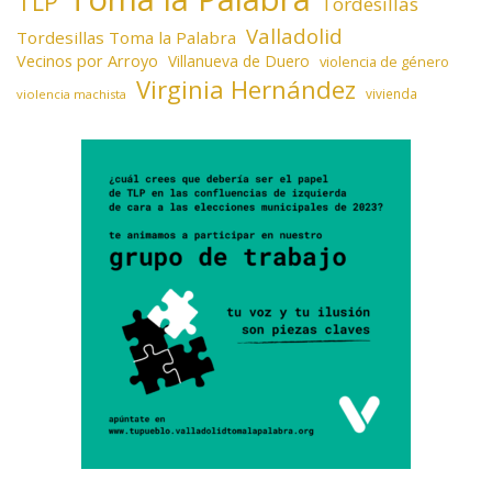
TLP
Tordesillas
Valladolid
Tordesillas Toma la Palabra
Vecinos por Arroyo
Villanueva de Duero
violencia de género
Virginia Hernández
vivienda
violencia machista