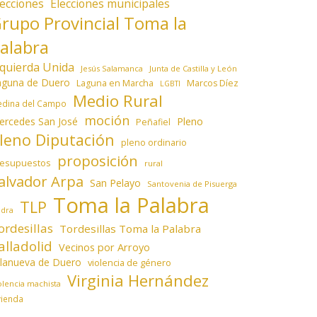
lecciones
Elecciones municipales
rupo Provincial Toma la
alabra
zquierda Unida
Jesús Salamanca
Junta de Castilla y León
aguna de Duero
Laguna en Marcha
Marcos Díez
LGBTI
Medio Rural
dina del Campo
moción
ercedes San José
Pleno
Peñafiel
leno Diputación
pleno ordinario
proposición
resupuestos
rural
alvador Arpa
San Pelayo
Santovenia de Pisuerga
Toma la Palabra
TLP
edra
ordesillas
Tordesillas Toma la Palabra
alladolid
Vecinos por Arroyo
llanueva de Duero
violencia de género
Virginia Hernández
olencia machista
vienda