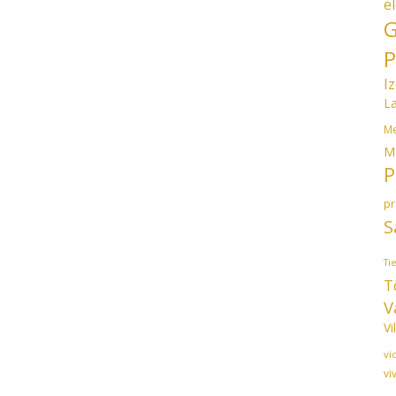
e
G
P
I
L
Me
M
P
p
S
Ti
T
V
Vi
vi
vi