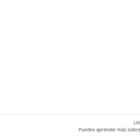
Uti
Puedes aprender más sobre q
Copyright © 2022 Grupo Provincial Toma la P