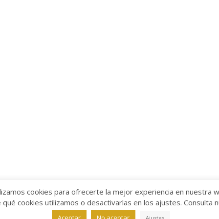
lizamos cookies para ofrecerte la mejor experiencia en nuestra 
ué cookies utilizamos o desactivarlas en los ajustes. Consulta 
alabra
Aviso legal
/
Política de Privacidad
/
Política de Coo
Aceptar
No aceptar
Ajustes