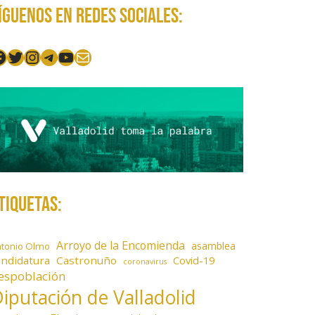
íguenos en redes sociales:
acebook
Twitter
Instagram
Telegram
YouTube
Mail
tiquetas:
Arroyo de la Encomienda
asamblea
ntonio Olmo
andidatura
Castronuño
Covid-19
coronavirus
espoblación
iputación de Valladolid