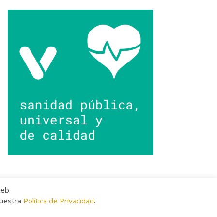
web.
nuestra
Política de Privacidad
.
kies