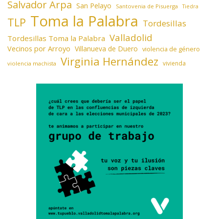
Salvador Arpa
San Pelayo
Santovenia de Pisuerga
Tiedra
Toma la Palabra
TLP
Tordesillas
Valladolid
Tordesillas Toma la Palabra
Vecinos por Arroyo
Villanueva de Duero
violencia de género
Virginia Hernández
vivienda
violencia machista