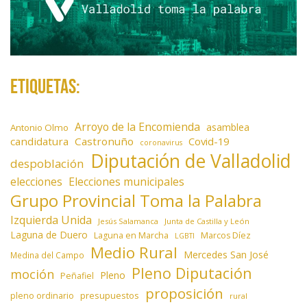
Etiquetas:
Arroyo de la Encomienda
asamblea
Antonio Olmo
candidatura
Castronuño
Covid-19
coronavirus
Diputación de Valladolid
despoblación
elecciones
Elecciones municipales
Grupo Provincial Toma la Palabra
Izquierda Unida
Jesús Salamanca
Junta de Castilla y León
Laguna de Duero
Laguna en Marcha
Marcos Díez
LGBTI
Medio Rural
Mercedes San José
Medina del Campo
Pleno Diputación
moción
Pleno
Peñafiel
proposición
presupuestos
pleno ordinario
rural