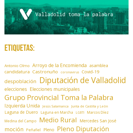
Etiquetas:
Arroyo de la Encomienda
asamblea
Antonio Olmo
candidatura
Castronuño
Covid-19
coronavirus
Diputación de Valladolid
despoblación
elecciones
Elecciones municipales
Grupo Provincial Toma la Palabra
Izquierda Unida
Jesús Salamanca
Junta de Castilla y León
Laguna de Duero
Laguna en Marcha
Marcos Díez
LGBTI
Medio Rural
Mercedes San José
Medina del Campo
Pleno Diputación
moción
Pleno
Peñafiel