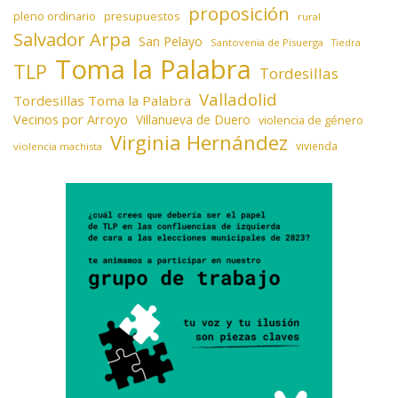
proposición
presupuestos
pleno ordinario
rural
Salvador Arpa
San Pelayo
Santovenia de Pisuerga
Tiedra
Toma la Palabra
TLP
Tordesillas
Valladolid
Tordesillas Toma la Palabra
Vecinos por Arroyo
Villanueva de Duero
violencia de género
Virginia Hernández
vivienda
violencia machista