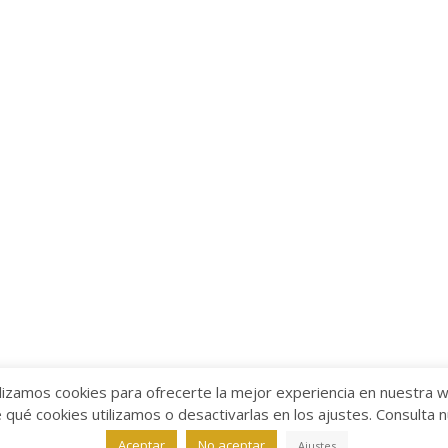
lizamos cookies para ofrecerte la mejor experiencia en nuestra 
ué cookies utilizamos o desactivarlas en los ajustes. Consulta 
alabra
Aviso legal
/
Política de Privacidad
/
Política de Coo
Aceptar
No aceptar
Ajustes