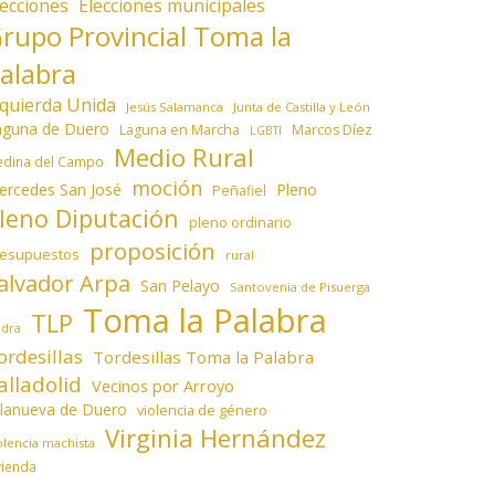
lecciones
Elecciones municipales
rupo Provincial Toma la
alabra
zquierda Unida
Jesús Salamanca
Junta de Castilla y León
aguna de Duero
Laguna en Marcha
Marcos Díez
LGBTI
Medio Rural
dina del Campo
moción
ercedes San José
Pleno
Peñafiel
leno Diputación
pleno ordinario
proposición
resupuestos
rural
alvador Arpa
San Pelayo
Santovenia de Pisuerga
Toma la Palabra
TLP
edra
ordesillas
Tordesillas Toma la Palabra
alladolid
Vecinos por Arroyo
llanueva de Duero
violencia de género
Virginia Hernández
olencia machista
vienda