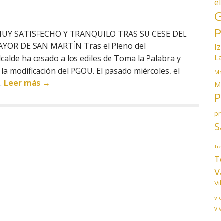
e
G
P
UY SATISFECHO Y TRANQUILO TRAS SU CESE DEL
OR DE SAN MARTÍN Tras el Pleno del
I
L
calde ha cesado a los ediles de Toma la Palabra y
a modificación del PGOU. El pasado miércoles, el
Me
…
Leer más →
M
P
p
S
Ti
T
V
Vi
vi
vi