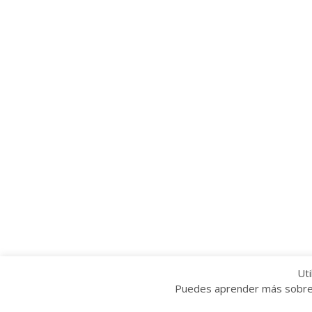
Uti
Puedes aprender más sobre q
Copyright © 2022 Grupo Provincial Toma la P