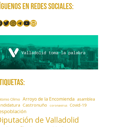
íguenos en redes sociales:
acebook
Twitter
Instagram
Telegram
YouTube
Mail
tiquetas:
Arroyo de la Encomienda
asamblea
ntonio Olmo
andidatura
Castronuño
Covid-19
coronavirus
espoblación
iputación de Valladolid