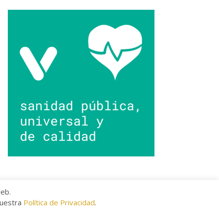
web.
nuestra
Política de Privacidad
.
kies