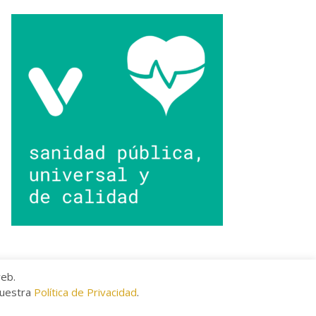
web.
nuestra
Política de Privacidad
.
kies