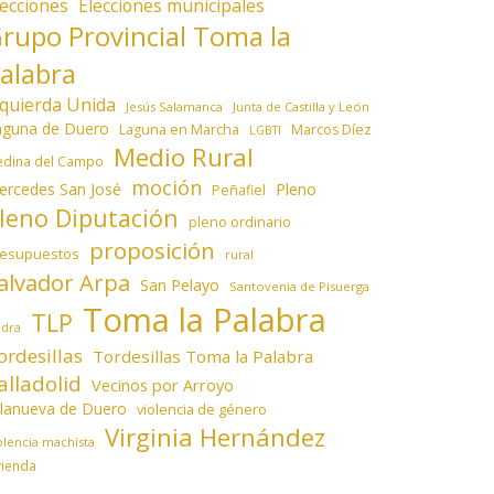
lecciones
Elecciones municipales
rupo Provincial Toma la
alabra
zquierda Unida
Jesús Salamanca
Junta de Castilla y León
aguna de Duero
Laguna en Marcha
Marcos Díez
LGBTI
Medio Rural
dina del Campo
moción
ercedes San José
Pleno
Peñafiel
leno Diputación
pleno ordinario
proposición
resupuestos
rural
alvador Arpa
San Pelayo
Santovenia de Pisuerga
Toma la Palabra
TLP
edra
ordesillas
Tordesillas Toma la Palabra
alladolid
Vecinos por Arroyo
llanueva de Duero
violencia de género
Virginia Hernández
olencia machista
vienda