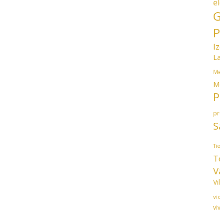
e
G
P
I
L
Me
M
P
p
S
Ti
T
V
Vi
vi
vi