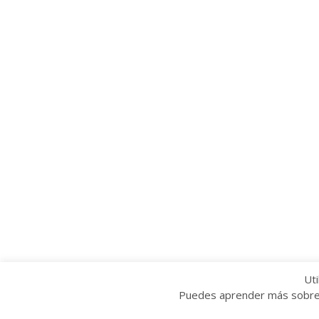
Uti
Puedes aprender más sobre q
Copyright © 2022 Grupo Provincial Toma la P