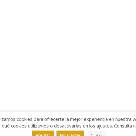
lizamos cookies para ofrecerte la mejor experiencia en nuestra 
ué cookies utilizamos o desactivarlas en los ajustes. Consulta 
alabra
Aviso legal
/
Política de Privacidad
/
Política de Coo
Aceptar
No aceptar
Ajustes