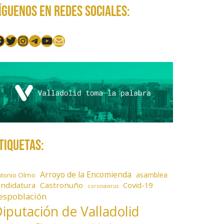
íguenos en redes sociales:
acebook
Twitter
Instagram
Telegram
YouTube
Mail
tiquetas:
Arroyo de la Encomienda
asamblea
ntonio Olmo
andidatura
Castronuño
Covid-19
coronavirus
espoblación
iputación de Valladolid