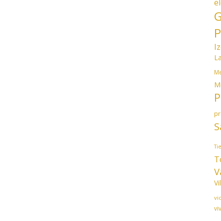
e
G
P
I
L
Me
M
P
p
S
Ti
T
V
Vi
vi
vi