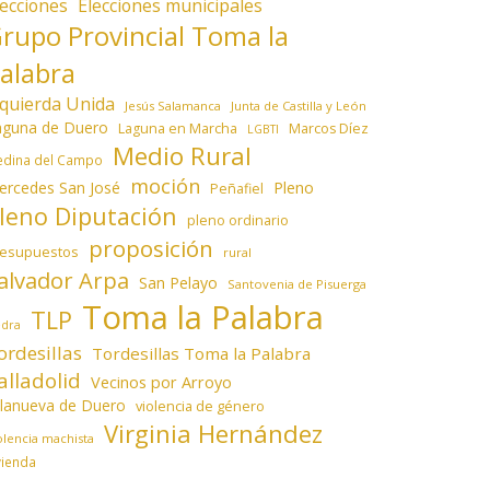
lecciones
Elecciones municipales
rupo Provincial Toma la
alabra
zquierda Unida
Jesús Salamanca
Junta de Castilla y León
aguna de Duero
Laguna en Marcha
Marcos Díez
LGBTI
Medio Rural
dina del Campo
moción
ercedes San José
Pleno
Peñafiel
leno Diputación
pleno ordinario
proposición
resupuestos
rural
alvador Arpa
San Pelayo
Santovenia de Pisuerga
Toma la Palabra
TLP
edra
ordesillas
Tordesillas Toma la Palabra
alladolid
Vecinos por Arroyo
llanueva de Duero
violencia de género
Virginia Hernández
olencia machista
vienda