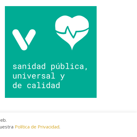
web.
nuestra
Política de Privacidad
.
kies