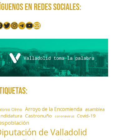
íguenos en redes sociales:
acebook
Twitter
Instagram
Telegram
YouTube
Mail
tiquetas:
Arroyo de la Encomienda
asamblea
ntonio Olmo
andidatura
Castronuño
Covid-19
coronavirus
espoblación
iputación de Valladolid