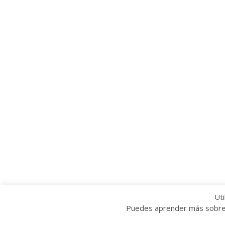
Uti
Puedes aprender más sobre q
Copyright © 2022 Grupo Provincial Toma la P