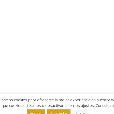
lizamos cookies para ofrecerte la mejor experiencia en nuestra 
ué cookies utilizamos o desactivarlas en los ajustes. Consulta 
alabra
Aviso legal
/
Política de Privacidad
/
Política de Coo
Aceptar
No aceptar
Ajustes