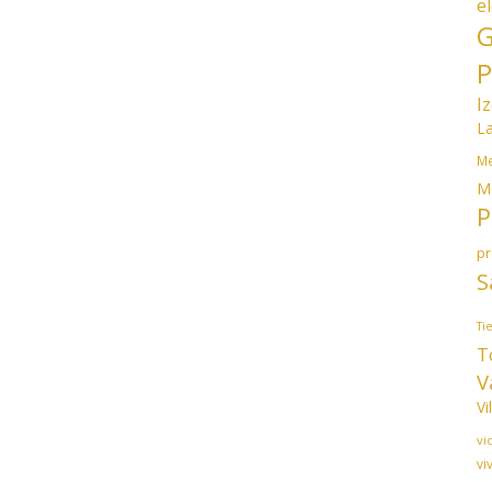
e
G
P
I
L
Me
M
P
p
S
Ti
T
V
Vi
vi
vi