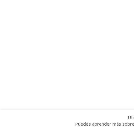
Uti
Puedes aprender más sobre q
Copyright © 2022 Grupo Provincial Toma la P