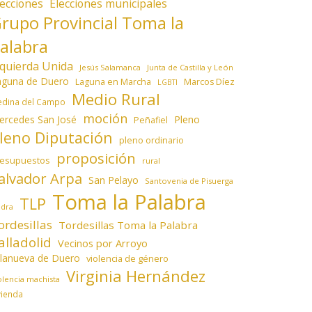
lecciones
Elecciones municipales
rupo Provincial Toma la
alabra
zquierda Unida
Jesús Salamanca
Junta de Castilla y León
aguna de Duero
Laguna en Marcha
Marcos Díez
LGBTI
Medio Rural
dina del Campo
moción
ercedes San José
Pleno
Peñafiel
leno Diputación
pleno ordinario
proposición
resupuestos
rural
alvador Arpa
San Pelayo
Santovenia de Pisuerga
Toma la Palabra
TLP
edra
ordesillas
Tordesillas Toma la Palabra
alladolid
Vecinos por Arroyo
llanueva de Duero
violencia de género
Virginia Hernández
olencia machista
vienda