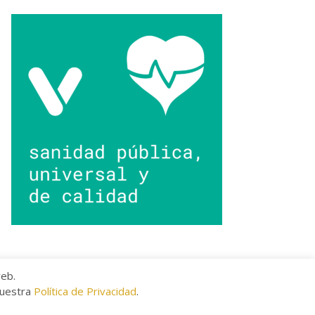
web.
nuestra
Política de Privacidad
.
kies