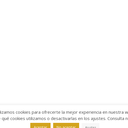
lizamos cookies para ofrecerte la mejor experiencia en nuestra 
ué cookies utilizamos o desactivarlas en los ajustes. Consulta 
alabra
Aviso legal
/
Política de Privacidad
/
Política de Coo
Aceptar
No aceptar
Ajustes