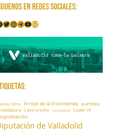
íguenos en redes sociales:
acebook
Twitter
Instagram
Telegram
YouTube
Mail
tiquetas:
Arroyo de la Encomienda
asamblea
ntonio Olmo
andidatura
Castronuño
Covid-19
coronavirus
espoblación
iputación de Valladolid