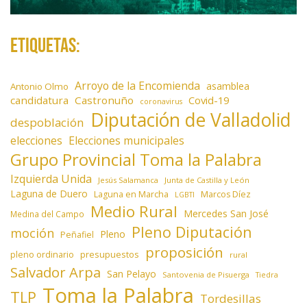
Etiquetas:
Arroyo de la Encomienda
asamblea
Antonio Olmo
candidatura
Castronuño
Covid-19
coronavirus
Diputación de Valladolid
despoblación
elecciones
Elecciones municipales
Grupo Provincial Toma la Palabra
Izquierda Unida
Jesús Salamanca
Junta de Castilla y León
Laguna de Duero
Laguna en Marcha
Marcos Díez
LGBTI
Medio Rural
Mercedes San José
Medina del Campo
Pleno Diputación
moción
Pleno
Peñafiel
proposición
presupuestos
pleno ordinario
rural
Salvador Arpa
San Pelayo
Santovenia de Pisuerga
Tiedra
Toma la Palabra
TLP
Tordesillas