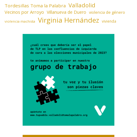
Valladolid
Tordesillas Toma la Palabra
Vecinos por Arroyo
Villanueva de Duero
violencia de género
Virginia Hernández
vivienda
violencia machista