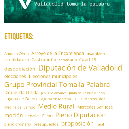
Etiquetas:
Arroyo de la Encomienda
asamblea
Antonio Olmo
candidatura
Castronuño
Covid-19
coronavirus
Diputación de Valladolid
despoblación
elecciones
Elecciones municipales
Grupo Provincial Toma la Palabra
Izquierda Unida
Jesús Salamanca
Junta de Castilla y León
Laguna de Duero
Laguna en Marcha
Marcos Díez
LGBTI
Medio Rural
Mercedes San José
Medina del Campo
Pleno Diputación
moción
Pleno
Peñafiel
proposición
presupuestos
pleno ordinario
rural