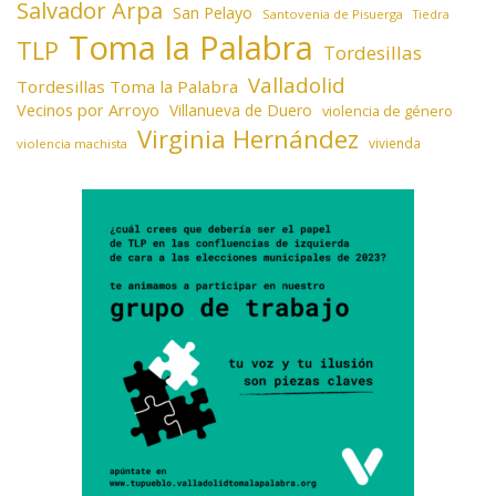
Salvador Arpa
San Pelayo
Santovenia de Pisuerga
Tiedra
Toma la Palabra
TLP
Tordesillas
Valladolid
Tordesillas Toma la Palabra
Vecinos por Arroyo
Villanueva de Duero
violencia de género
Virginia Hernández
vivienda
violencia machista