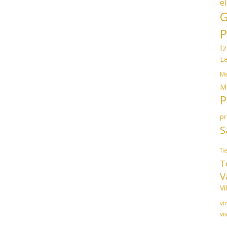
e
G
P
I
L
Me
M
P
p
S
Ti
T
V
Vi
vi
vi