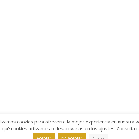
lizamos cookies para ofrecerte la mejor experiencia en nuestra 
ué cookies utilizamos o desactivarlas en los ajustes. Consulta 
alabra
Aviso legal
/
Política de Privacidad
/
Política de Coo
Aceptar
No aceptar
Ajustes