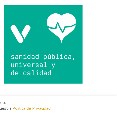
web.
nuestra
Política de Privacidad
.
kies