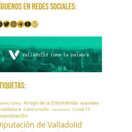
íguenos en redes sociales:
acebook
Twitter
Instagram
Telegram
YouTube
Mail
tiquetas:
Arroyo de la Encomienda
asamblea
ntonio Olmo
andidatura
Castronuño
Covid-19
coronavirus
espoblación
iputación de Valladolid