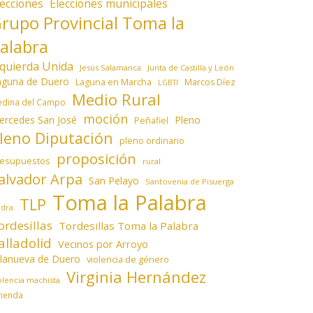
lecciones
Elecciones municipales
rupo Provincial Toma la
alabra
zquierda Unida
Jesús Salamanca
Junta de Castilla y León
aguna de Duero
Laguna en Marcha
Marcos Díez
LGBTI
Medio Rural
dina del Campo
moción
ercedes San José
Pleno
Peñafiel
leno Diputación
pleno ordinario
proposición
resupuestos
rural
alvador Arpa
San Pelayo
Santovenia de Pisuerga
Toma la Palabra
TLP
edra
ordesillas
Tordesillas Toma la Palabra
alladolid
Vecinos por Arroyo
llanueva de Duero
violencia de género
Virginia Hernández
olencia machista
vienda