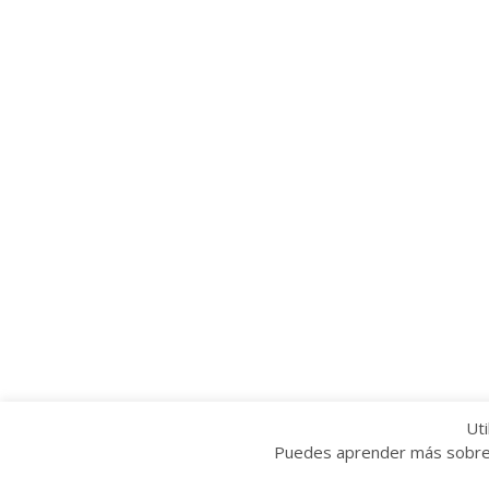
Uti
Puedes aprender más sobre q
Copyright © 2022 Grupo Provincial Toma la P