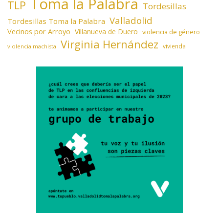
Toma la Palabra
TLP
Tordesillas
Valladolid
Tordesillas Toma la Palabra
Vecinos por Arroyo
Villanueva de Duero
violencia de género
Virginia Hernández
vivienda
violencia machista