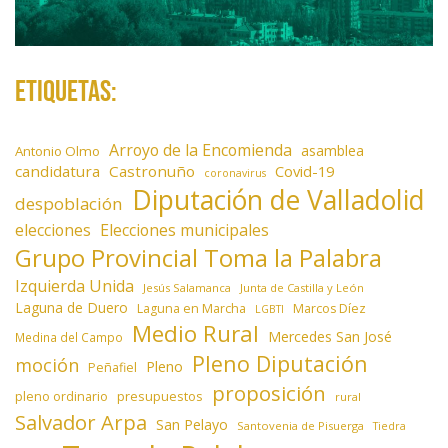
Etiquetas:
Arroyo de la Encomienda
asamblea
Antonio Olmo
candidatura
Castronuño
Covid-19
coronavirus
Diputación de Valladolid
despoblación
elecciones
Elecciones municipales
Grupo Provincial Toma la Palabra
Izquierda Unida
Jesús Salamanca
Junta de Castilla y León
Laguna de Duero
Laguna en Marcha
Marcos Díez
LGBTI
Medio Rural
Mercedes San José
Medina del Campo
Pleno Diputación
moción
Pleno
Peñafiel
proposición
presupuestos
pleno ordinario
rural
Salvador Arpa
San Pelayo
Santovenia de Pisuerga
Tiedra