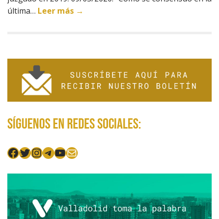
última…
Leer más →
Síguenos en redes sociales:
Facebook
Twitter
Instagram
Telegram
YouTube
Mail