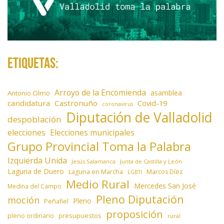
Etiquetas:
Arroyo de la Encomienda
asamblea
Antonio Olmo
candidatura
Castronuño
Covid-19
coronavirus
Diputación de Valladolid
despoblación
elecciones
Elecciones municipales
Grupo Provincial Toma la Palabra
Izquierda Unida
Jesús Salamanca
Junta de Castilla y León
Laguna de Duero
Laguna en Marcha
Marcos Díez
LGBTI
Medio Rural
Mercedes San José
Medina del Campo
Pleno Diputación
moción
Pleno
Peñafiel
proposición
presupuestos
pleno ordinario
rural