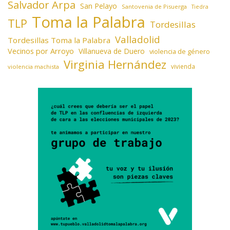
Salvador Arpa
San Pelayo
Santovenia de Pisuerga
Tiedra
Toma la Palabra
TLP
Tordesillas
Valladolid
Tordesillas Toma la Palabra
Vecinos por Arroyo
Villanueva de Duero
violencia de género
Virginia Hernández
vivienda
violencia machista