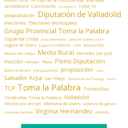
asamblea
Antonio Olmo
candidatura
Castronuño
Covid-19
coronavirus
Diputación de Valladolid
despoblación
elecciones
Elecciones municipales
Grupo Provincial Toma la Palabra
Izquierda Unida
Jesús Salamanca
Junta de Castilla y León
Laguna de Duero
Laguna en Marcha
Marcos Díez
LGBTI
Medio Rural
Mercedes San José
Medina del Campo
Pleno Diputación
moción
Pleno
Peñafiel
proposición
presupuestos
pleno ordinario
rural
Salvador Arpa
San Pelayo
Santovenia de Pisuerga
Tiedra
Toma la Palabra
TLP
Tordesillas
Valladolid
Tordesillas Toma la Palabra
Vecinos por Arroyo
Villanueva de Duero
violencia de género
Virginia Hernández
vivienda
violencia machista