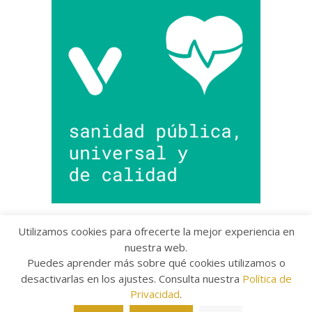
Utilizamos cookies para ofrecerte la mejor experiencia en
nuestra web.
Puedes aprender más sobre qué cookies utilizamos o
Copyright © 2022 Grupo Provincial Toma la Palabra
desactivarlas en los ajustes. Consulta nuestra
Política de
Aviso legal
/
Política de Privacidad
/
Política de
Cookies
Privacidad
.
The Arcade Basic Theme by
bavotasan.com
.