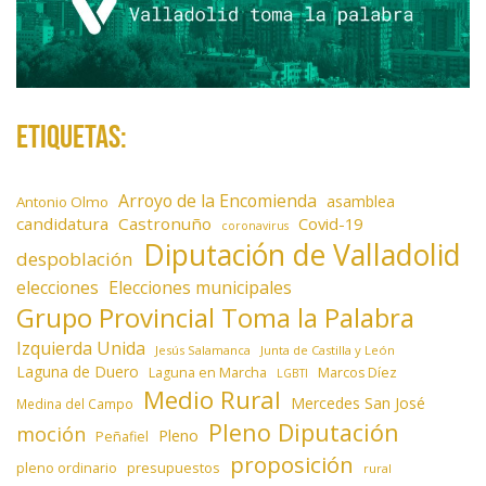
Etiquetas:
Arroyo de la Encomienda
asamblea
Antonio Olmo
candidatura
Castronuño
Covid-19
coronavirus
Diputación de Valladolid
despoblación
elecciones
Elecciones municipales
Grupo Provincial Toma la Palabra
Izquierda Unida
Jesús Salamanca
Junta de Castilla y León
Laguna de Duero
Laguna en Marcha
Marcos Díez
LGBTI
Medio Rural
Mercedes San José
Medina del Campo
Pleno Diputación
moción
Pleno
Peñafiel
proposición
presupuestos
pleno ordinario
rural