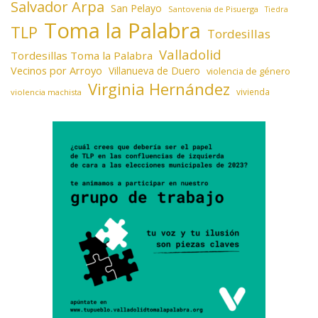
Salvador Arpa
San Pelayo
Santovenia de Pisuerga
Tiedra
Toma la Palabra
TLP
Tordesillas
Valladolid
Tordesillas Toma la Palabra
Vecinos por Arroyo
Villanueva de Duero
violencia de género
Virginia Hernández
vivienda
violencia machista