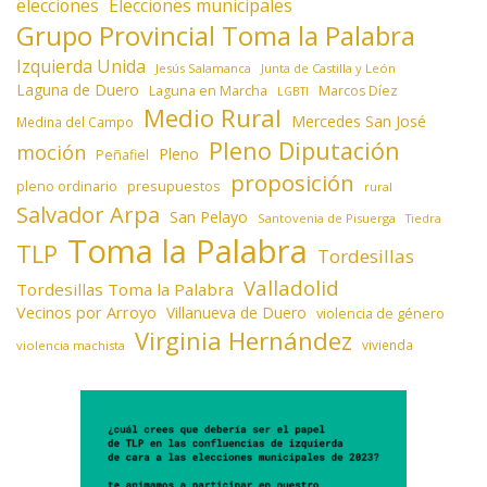
elecciones
Elecciones municipales
Grupo Provincial Toma la Palabra
Izquierda Unida
Jesús Salamanca
Junta de Castilla y León
Laguna de Duero
Laguna en Marcha
Marcos Díez
LGBTI
Medio Rural
Mercedes San José
Medina del Campo
Pleno Diputación
moción
Pleno
Peñafiel
proposición
presupuestos
pleno ordinario
rural
Salvador Arpa
San Pelayo
Santovenia de Pisuerga
Tiedra
Toma la Palabra
TLP
Tordesillas
Valladolid
Tordesillas Toma la Palabra
Vecinos por Arroyo
Villanueva de Duero
violencia de género
Virginia Hernández
vivienda
violencia machista