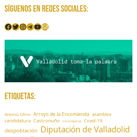
Síguenos en redes sociales:
Facebook
Twitter
Instagram
Telegram
YouTube
Mail
Etiquetas:
Arroyo de la Encomienda
asamblea
Antonio Olmo
candidatura
Castronuño
Covid-19
coronavirus
Diputación de Valladolid
despoblación