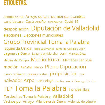
Etiquetas:
Arroyo de la Encomienda
asamblea
Antonio Olmo
candidatura
Castronuño
Covid-19
coronavirus
Diputación de Valladolid
despoblación
elecciones
Elecciones municipales
Grupo Provincial Toma la Palabra
Izquierda Unida
Jesús Salamanca
Junta de Castilla y León
Laguna de Duero
Laguna en Marcha
Marcos Díez
LGBTI
Medio Rural
Mercedes San José
Medina del Campo
Pleno Diputación
moción
Pleno
Peñafiel
proposición
presupuestos
pleno ordinario
rural
Salvador Arpa
San Pelayo
Santovenia de Pisuerga
Tiedra
Toma la Palabra
TLP
Tordesillas
Valladolid
Tordesillas Toma la Palabra
Vecinos por Arroyo
Villanueva de Duero
violencia de género