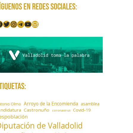
íguenos en redes sociales:
acebook
Twitter
Instagram
Telegram
YouTube
Mail
tiquetas:
Arroyo de la Encomienda
asamblea
ntonio Olmo
andidatura
Castronuño
Covid-19
coronavirus
espoblación
iputación de Valladolid