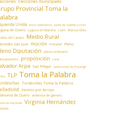
lecciones
Elecciones municipales
rupo Provincial Toma la
alabra
zquierda Unida
Jesús Salamanca
Junta de Castilla y León
aguna de Duero
Laguna en Marcha
Marcos Díez
LGBTI
Medio Rural
dina del Campo
moción
ercedes San José
Pleno
Peñafiel
leno Diputación
pleno ordinario
proposición
resupuestos
rural
alvador Arpa
San Pelayo
Santovenia de Pisuerga
Toma la Palabra
TLP
edra
ordesillas
Tordesillas Toma la Palabra
alladolid
Vecinos por Arroyo
llanueva de Duero
violencia de género
Virginia Hernández
olencia machista
vienda