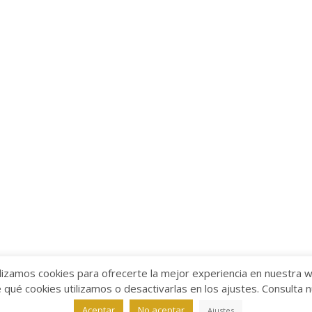
lizamos cookies para ofrecerte la mejor experiencia en nuestra 
ué cookies utilizamos o desactivarlas en los ajustes. Consulta 
alabra
Aviso legal
/
Política de Privacidad
/
Política de Coo
Aceptar
No aceptar
Ajustes