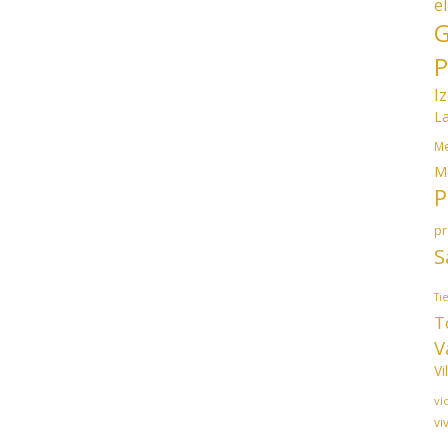
e
G
P
I
L
Me
M
P
p
S
Ti
T
V
Vi
vi
vi