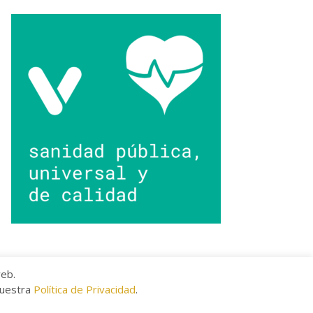
web.
nuestra
Política de Privacidad
.
kies