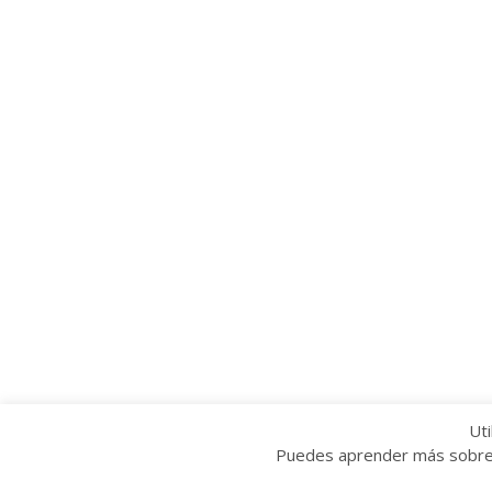
Uti
Puedes aprender más sobre q
Copyright © 2022 Grupo Provincial Toma la P