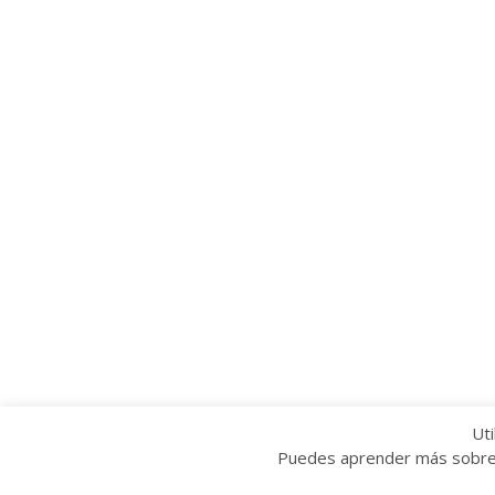
Uti
Puedes aprender más sobre q
Copyright © 2022 Grupo Provincial Toma la P