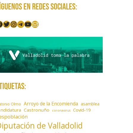
íguenos en redes sociales:
acebook
Twitter
Instagram
Telegram
YouTube
Mail
tiquetas:
Arroyo de la Encomienda
asamblea
ntonio Olmo
andidatura
Castronuño
Covid-19
coronavirus
espoblación
iputación de Valladolid