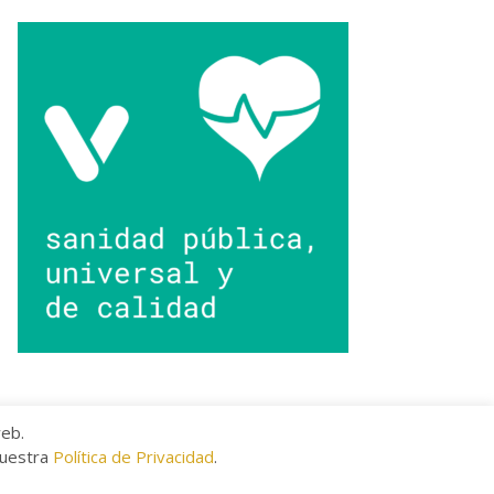
web.
nuestra
Política de Privacidad
.
kies