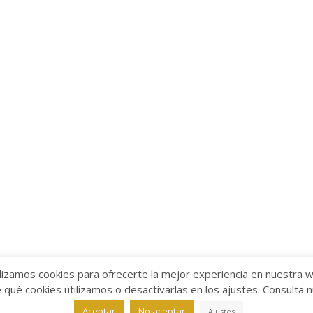
lizamos cookies para ofrecerte la mejor experiencia en nuestra 
ué cookies utilizamos o desactivarlas en los ajustes. Consulta 
alabra
Aviso legal
/
Política de Privacidad
/
Política de Coo
Aceptar
No aceptar
Ajustes