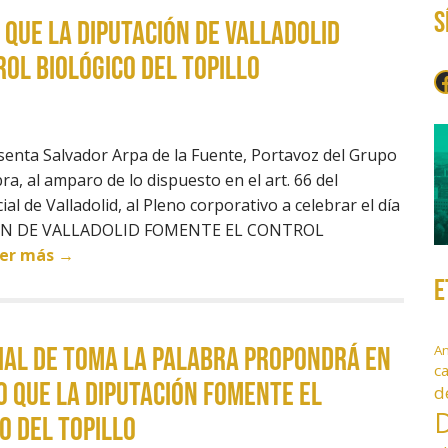
S
 que la Diputación de Valladolid
ol biológico del topillo
F
ta Salvador Arpa de la Fuente, Portavoz del Grupo
ra, al amparo de lo dispuesto en el art. 66 del
l de Valladolid, al Pleno corporativo a celebrar el día
CIÓN DE VALLADOLID FOMENTE EL CONTROL
er más →
E
A
ial de Toma la Palabra propondrá en
c
o que la Diputación fomente el
d
D
o del topillo