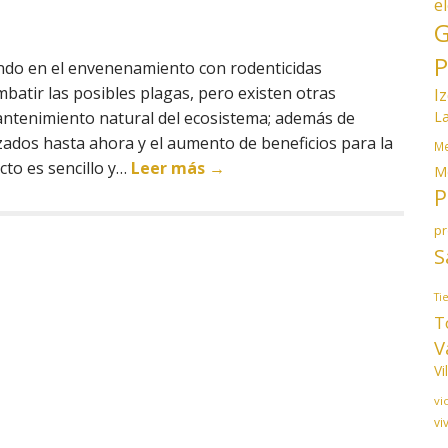
e
G
P
ndo en el envenenamiento con rodenticidas
atir las posibles plagas, pero existen otras
I
L
antenimiento natural del ecosistema; además de
zados hasta ahora y el aumento de beneficios para la
Me
cto es sencillo y…
Leer más →
M
P
p
S
Ti
T
V
Vi
vi
vi