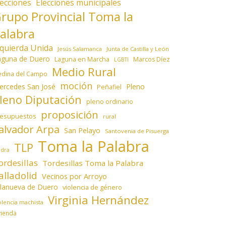
lecciones
Elecciones municipales
rupo Provincial Toma la
alabra
zquierda Unida
Jesús Salamanca
Junta de Castilla y León
aguna de Duero
Laguna en Marcha
Marcos Díez
LGBTI
Medio Rural
dina del Campo
moción
ercedes San José
Pleno
Peñafiel
leno Diputación
pleno ordinario
proposición
resupuestos
rural
alvador Arpa
San Pelayo
Santovenia de Pisuerga
Toma la Palabra
TLP
edra
ordesillas
Tordesillas Toma la Palabra
alladolid
Vecinos por Arroyo
llanueva de Duero
violencia de género
Virginia Hernández
olencia machista
vienda