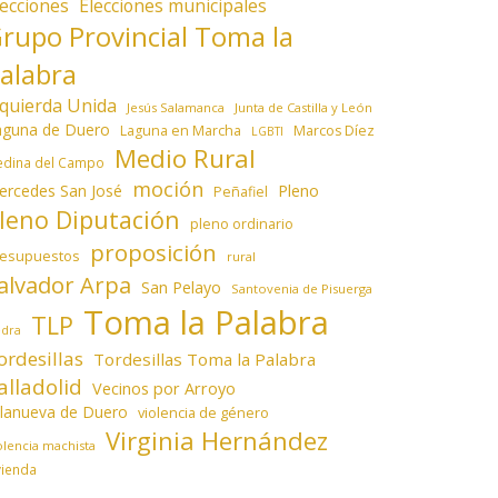
lecciones
Elecciones municipales
rupo Provincial Toma la
alabra
zquierda Unida
Jesús Salamanca
Junta de Castilla y León
aguna de Duero
Laguna en Marcha
Marcos Díez
LGBTI
Medio Rural
dina del Campo
moción
ercedes San José
Pleno
Peñafiel
leno Diputación
pleno ordinario
proposición
resupuestos
rural
alvador Arpa
San Pelayo
Santovenia de Pisuerga
Toma la Palabra
TLP
edra
ordesillas
Tordesillas Toma la Palabra
alladolid
Vecinos por Arroyo
llanueva de Duero
violencia de género
Virginia Hernández
olencia machista
vienda