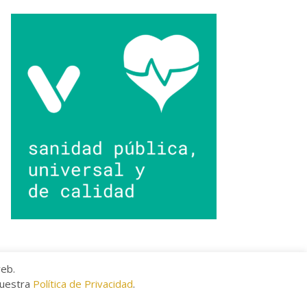
web.
nuestra
Política de Privacidad
.
kies