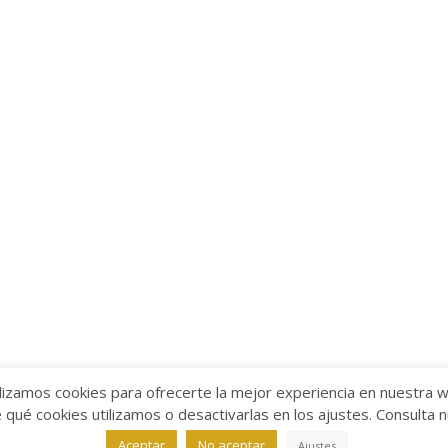
lizamos cookies para ofrecerte la mejor experiencia en nuestra 
ué cookies utilizamos o desactivarlas en los ajustes. Consulta 
alabra
Aviso legal
/
Política de Privacidad
/
Política de Coo
Aceptar
No aceptar
Ajustes