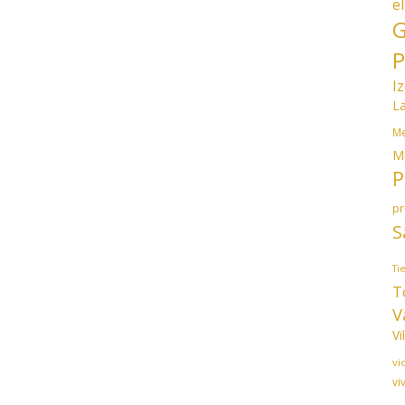
e
G
P
I
L
Me
M
P
p
S
Ti
T
V
Vi
vi
vi