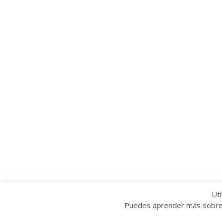
Uti
Puedes aprender más sobre q
Copyright © 2022 Grupo Provincial Toma la P