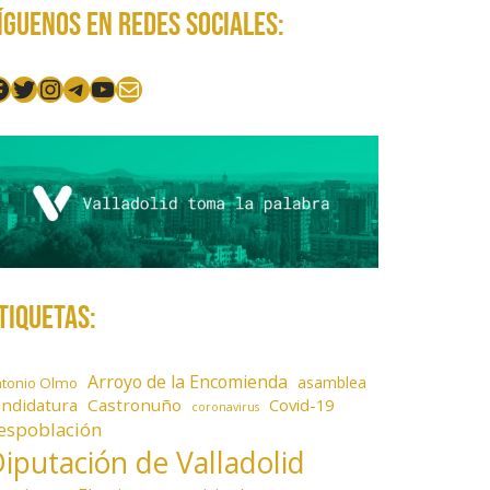
íguenos en redes sociales:
acebook
Twitter
Instagram
Telegram
YouTube
Mail
tiquetas:
Arroyo de la Encomienda
asamblea
ntonio Olmo
andidatura
Castronuño
Covid-19
coronavirus
espoblación
iputación de Valladolid