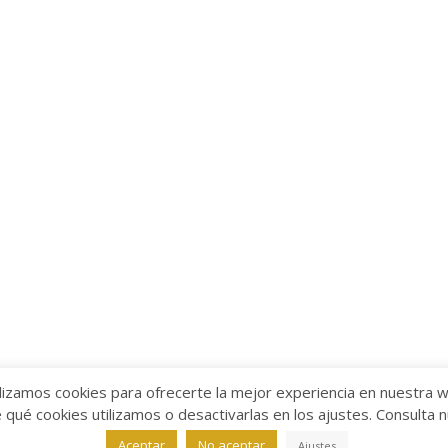
lizamos cookies para ofrecerte la mejor experiencia en nuestra 
ué cookies utilizamos o desactivarlas en los ajustes. Consulta 
alabra
Aviso legal
/
Política de Privacidad
/
Política de Coo
Aceptar
No aceptar
Ajustes