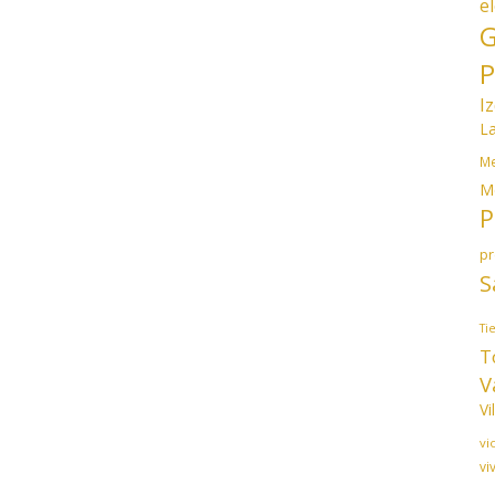
e
G
P
I
L
Me
M
P
p
S
Ti
T
V
Vi
vi
vi