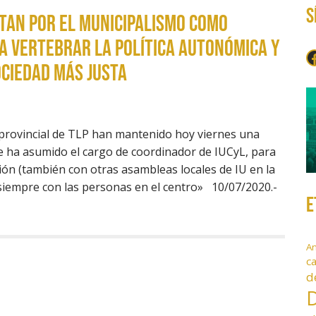
S
stan por el municipalismo como
a vertebrar la política autonómica y
F
ciedad más justa
provincial de TLP han mantenido hoy viernes una
 ha asumido el cargo de coordinador de IUCyL, para
ión (también con otras asambleas locales de IU en la
 «siempre con las personas en el centro» 10/07/2020.-
E
A
c
d
D