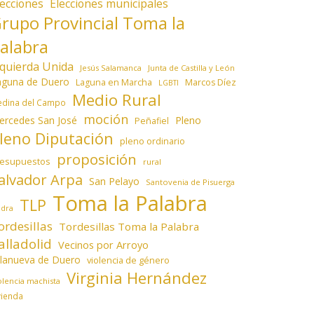
lecciones
Elecciones municipales
rupo Provincial Toma la
alabra
zquierda Unida
Jesús Salamanca
Junta de Castilla y León
aguna de Duero
Laguna en Marcha
Marcos Díez
LGBTI
Medio Rural
dina del Campo
moción
ercedes San José
Pleno
Peñafiel
leno Diputación
pleno ordinario
proposición
resupuestos
rural
alvador Arpa
San Pelayo
Santovenia de Pisuerga
Toma la Palabra
TLP
edra
ordesillas
Tordesillas Toma la Palabra
alladolid
Vecinos por Arroyo
llanueva de Duero
violencia de género
Virginia Hernández
olencia machista
vienda