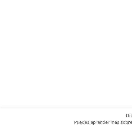
Uti
Puedes aprender más sobre q
Copyright © 2022 Grupo Provincial Toma la P