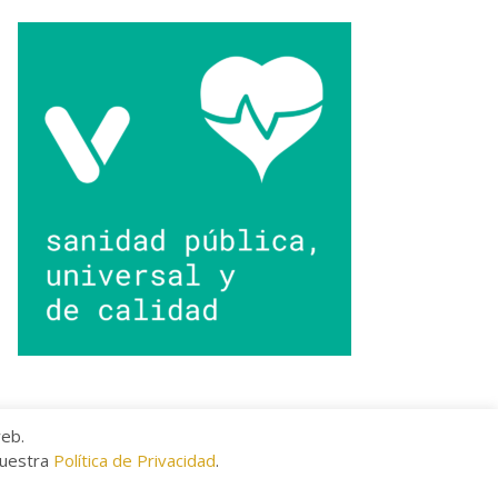
web.
nuestra
Política de Privacidad
.
kies