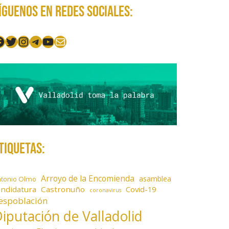
íguenos en redes sociales:
acebook
Twitter
Instagram
Telegram
YouTube
Mail
tiquetas:
Arroyo de la Encomienda
asamblea
ntonio Olmo
andidatura
Castronuño
Covid-19
coronavirus
espoblación
iputación de Valladolid