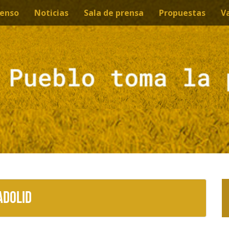
enso
Noticias
Sala de prensa
Propuestas
V
adolid