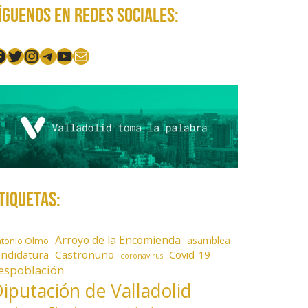
íguenos en redes sociales:
acebook
Twitter
Instagram
Telegram
YouTube
Mail
tiquetas:
Arroyo de la Encomienda
asamblea
ntonio Olmo
andidatura
Castronuño
Covid-19
coronavirus
espoblación
iputación de Valladolid