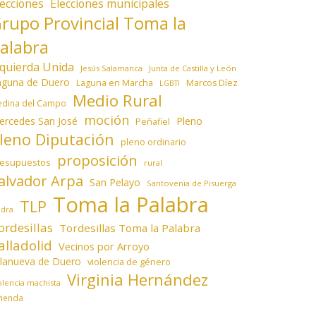
lecciones
Elecciones municipales
rupo Provincial Toma la
alabra
zquierda Unida
Jesús Salamanca
Junta de Castilla y León
aguna de Duero
Laguna en Marcha
Marcos Díez
LGBTI
Medio Rural
dina del Campo
moción
ercedes San José
Pleno
Peñafiel
leno Diputación
pleno ordinario
proposición
resupuestos
rural
alvador Arpa
San Pelayo
Santovenia de Pisuerga
Toma la Palabra
TLP
edra
ordesillas
Tordesillas Toma la Palabra
alladolid
Vecinos por Arroyo
llanueva de Duero
violencia de género
Virginia Hernández
olencia machista
vienda