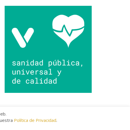
web.
nuestra
Política de Privacidad
.
kies