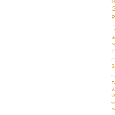
e
G
P
I
L
Me
M
P
p
S
Ti
T
V
Vi
vi
vi