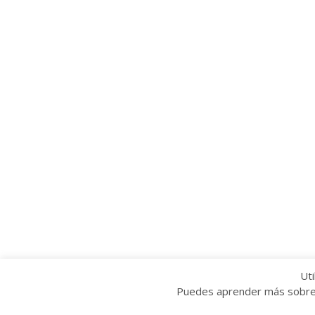
Uti
Puedes aprender más sobre q
Copyright © 2022 Grupo Provincial Toma la P