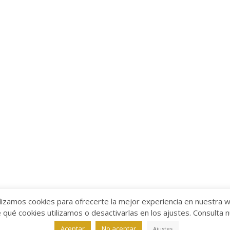
lizamos cookies para ofrecerte la mejor experiencia en nuestra 
ué cookies utilizamos o desactivarlas en los ajustes. Consulta 
alabra
Aviso legal
/
Política de Privacidad
/
Política de Coo
Aceptar
No aceptar
Ajustes