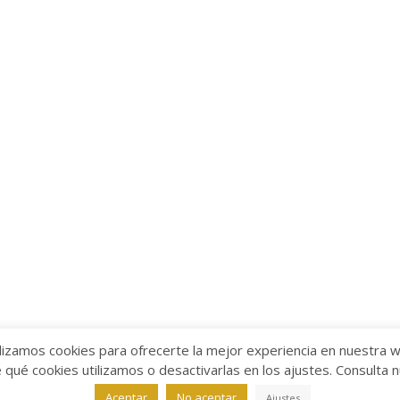
lizamos cookies para ofrecerte la mejor experiencia en nuestra 
ué cookies utilizamos o desactivarlas en los ajustes. Consulta 
alabra
Aviso legal
/
Política de Privacidad
/
Política de Coo
Aceptar
No aceptar
Ajustes