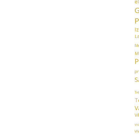
e
G
P
I
L
Me
M
P
p
S
Ti
T
V
Vi
vi
vi