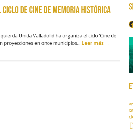
S
 ciclo de cine de Memoria Histórica
F
uierda Unida Valladolid ha organiza el ciclo ‘Cine de
on proyecciones en once municipios…
Leer más →
E
A
c
d
D