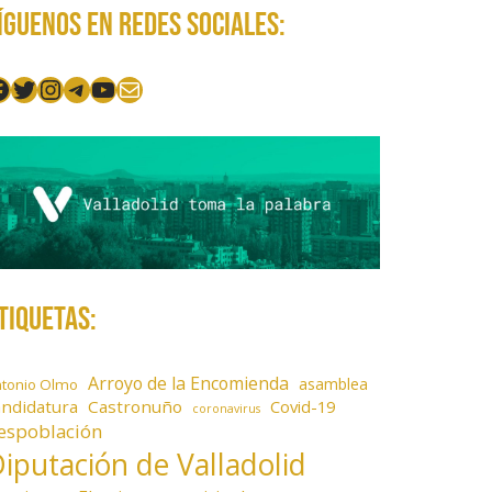
íguenos en redes sociales:
acebook
Twitter
Instagram
Telegram
YouTube
Mail
tiquetas:
Arroyo de la Encomienda
asamblea
ntonio Olmo
andidatura
Castronuño
Covid-19
coronavirus
espoblación
iputación de Valladolid