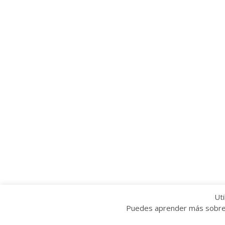
Uti
Puedes aprender más sobre q
Copyright © 2022 Grupo Provincial Toma la P