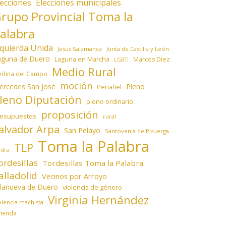
lecciones
Elecciones municipales
rupo Provincial Toma la
alabra
zquierda Unida
Jesús Salamanca
Junta de Castilla y León
aguna de Duero
Laguna en Marcha
Marcos Díez
LGBTI
Medio Rural
dina del Campo
moción
ercedes San José
Pleno
Peñafiel
leno Diputación
pleno ordinario
proposición
resupuestos
rural
alvador Arpa
San Pelayo
Santovenia de Pisuerga
Toma la Palabra
TLP
edra
ordesillas
Tordesillas Toma la Palabra
alladolid
Vecinos por Arroyo
llanueva de Duero
violencia de género
Virginia Hernández
olencia machista
vienda