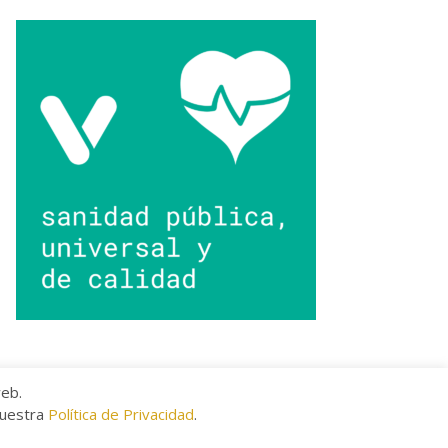
web.
nuestra
Política de Privacidad
.
kies