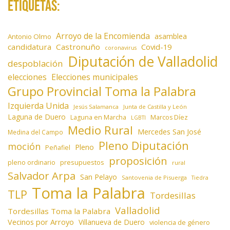
Etiquetas:
Arroyo de la Encomienda
asamblea
Antonio Olmo
candidatura
Castronuño
Covid-19
coronavirus
Diputación de Valladolid
despoblación
elecciones
Elecciones municipales
Grupo Provincial Toma la Palabra
Izquierda Unida
Jesús Salamanca
Junta de Castilla y León
Laguna de Duero
Laguna en Marcha
Marcos Díez
LGBTI
Medio Rural
Mercedes San José
Medina del Campo
Pleno Diputación
moción
Pleno
Peñafiel
proposición
presupuestos
pleno ordinario
rural
Salvador Arpa
San Pelayo
Santovenia de Pisuerga
Tiedra
Toma la Palabra
TLP
Tordesillas
Valladolid
Tordesillas Toma la Palabra
Vecinos por Arroyo
Villanueva de Duero
violencia de género