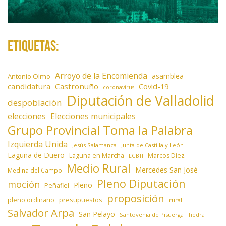
Etiquetas:
Arroyo de la Encomienda
asamblea
Antonio Olmo
candidatura
Castronuño
Covid-19
coronavirus
Diputación de Valladolid
despoblación
elecciones
Elecciones municipales
Grupo Provincial Toma la Palabra
Izquierda Unida
Jesús Salamanca
Junta de Castilla y León
Laguna de Duero
Laguna en Marcha
Marcos Díez
LGBTI
Medio Rural
Mercedes San José
Medina del Campo
Pleno Diputación
moción
Pleno
Peñafiel
proposición
presupuestos
pleno ordinario
rural
Salvador Arpa
San Pelayo
Santovenia de Pisuerga
Tiedra