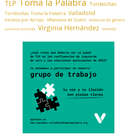
Toma la Palabra
TLP
Tordesillas
Valladolid
Tordesillas Toma la Palabra
Vecinos por Arroyo
Villanueva de Duero
violencia de género
Virginia Hernández
vivienda
violencia machista