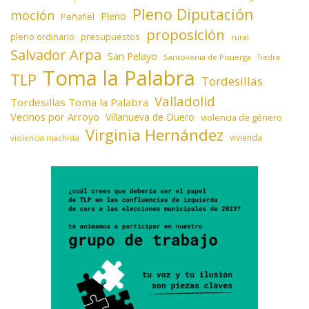
Pleno Diputación
moción
Pleno
Peñafiel
proposición
presupuestos
pleno ordinario
rural
Salvador Arpa
San Pelayo
Santovenia de Pisuerga
Tiedra
Toma la Palabra
TLP
Tordesillas
Valladolid
Tordesillas Toma la Palabra
Vecinos por Arroyo
Villanueva de Duero
violencia de género
Virginia Hernández
vivienda
violencia machista