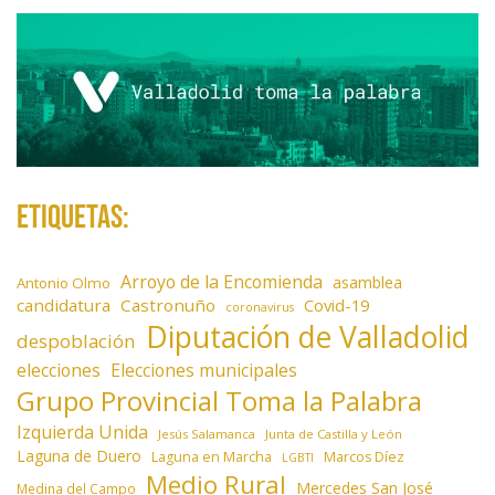
Etiquetas:
Arroyo de la Encomienda
asamblea
Antonio Olmo
candidatura
Castronuño
Covid-19
coronavirus
Diputación de Valladolid
despoblación
elecciones
Elecciones municipales
Grupo Provincial Toma la Palabra
Izquierda Unida
Jesús Salamanca
Junta de Castilla y León
Laguna de Duero
Laguna en Marcha
Marcos Díez
LGBTI
Medio Rural
Mercedes San José
Medina del Campo