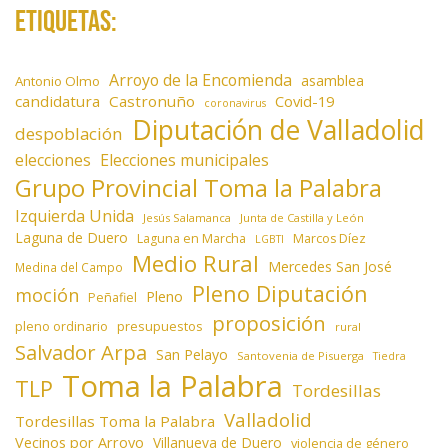
Etiquetas:
Arroyo de la Encomienda
asamblea
Antonio Olmo
candidatura
Castronuño
Covid-19
coronavirus
Diputación de Valladolid
despoblación
elecciones
Elecciones municipales
Grupo Provincial Toma la Palabra
Izquierda Unida
Jesús Salamanca
Junta de Castilla y León
Laguna de Duero
Laguna en Marcha
Marcos Díez
LGBTI
Medio Rural
Mercedes San José
Medina del Campo
Pleno Diputación
moción
Pleno
Peñafiel
proposición
presupuestos
pleno ordinario
rural
Salvador Arpa
San Pelayo
Santovenia de Pisuerga
Tiedra
Toma la Palabra
TLP
Tordesillas
Valladolid
Tordesillas Toma la Palabra
Vecinos por Arroyo
Villanueva de Duero
violencia de género