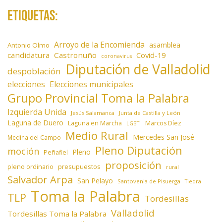
Etiquetas:
Arroyo de la Encomienda
asamblea
Antonio Olmo
candidatura
Castronuño
Covid-19
coronavirus
Diputación de Valladolid
despoblación
elecciones
Elecciones municipales
Grupo Provincial Toma la Palabra
Izquierda Unida
Jesús Salamanca
Junta de Castilla y León
Laguna de Duero
Laguna en Marcha
Marcos Díez
LGBTI
Medio Rural
Mercedes San José
Medina del Campo
Pleno Diputación
moción
Pleno
Peñafiel
proposición
presupuestos
pleno ordinario
rural
Salvador Arpa
San Pelayo
Santovenia de Pisuerga
Tiedra
Toma la Palabra
TLP
Tordesillas
Valladolid
Tordesillas Toma la Palabra