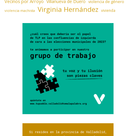
Vecinos por Arroyo
Villanueva de Duero
violencia de género
Virginia Hernández
vivienda
violencia machista