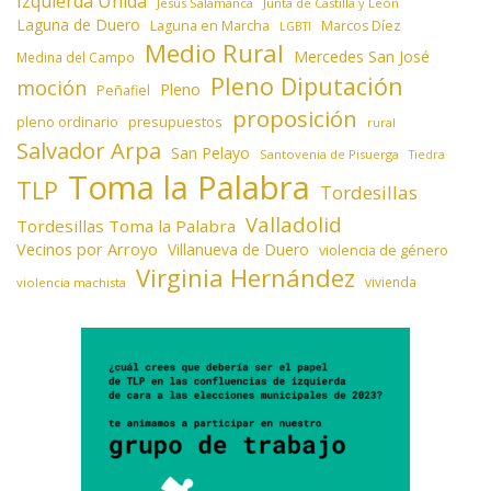
Izquierda Unida
Jesús Salamanca
Junta de Castilla y León
Laguna de Duero
Laguna en Marcha
Marcos Díez
LGBTI
Medio Rural
Mercedes San José
Medina del Campo
Pleno Diputación
moción
Pleno
Peñafiel
proposición
presupuestos
pleno ordinario
rural
Salvador Arpa
San Pelayo
Santovenia de Pisuerga
Tiedra
Toma la Palabra
TLP
Tordesillas
Valladolid
Tordesillas Toma la Palabra
Vecinos por Arroyo
Villanueva de Duero
violencia de género
Virginia Hernández
vivienda
violencia machista