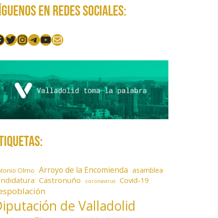
íguenos en redes sociales:
acebook
Twitter
Instagram
Telegram
YouTube
Mail
tiquetas:
Arroyo de la Encomienda
asamblea
ntonio Olmo
andidatura
Castronuño
Covid-19
coronavirus
espoblación
iputación de Valladolid