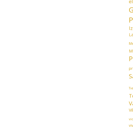
e
G
P
I
L
Me
M
P
p
S
Ti
T
V
Vi
vi
vi