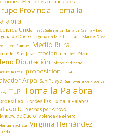
lecciones
Elecciones municipales
rupo Provincial Toma la
alabra
zquierda Unida
Jesús Salamanca
Junta de Castilla y León
aguna de Duero
Laguna en Marcha
Marcos Díez
LGBTI
Medio Rural
dina del Campo
moción
ercedes San José
Pleno
Peñafiel
leno Diputación
pleno ordinario
proposición
resupuestos
rural
alvador Arpa
San Pelayo
Santovenia de Pisuerga
Toma la Palabra
TLP
edra
ordesillas
Tordesillas Toma la Palabra
alladolid
Vecinos por Arroyo
llanueva de Duero
violencia de género
Virginia Hernández
olencia machista
vienda