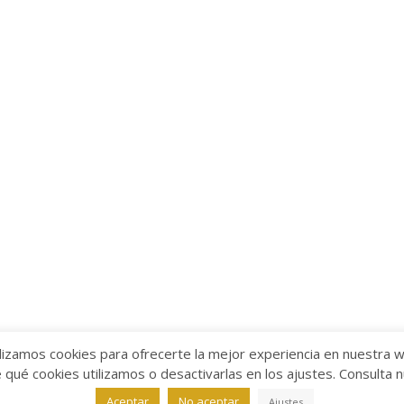
lizamos cookies para ofrecerte la mejor experiencia en nuestra 
ué cookies utilizamos o desactivarlas en los ajustes. Consulta 
alabra
Aviso legal
/
Política de Privacidad
/
Política de Coo
Aceptar
No aceptar
Ajustes