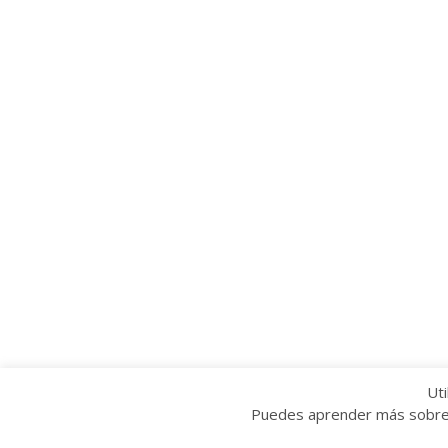
Uti
Puedes aprender más sobre q
Copyright © 2022 Grupo Provincial Toma la P