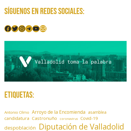
Síguenos en redes sociales:
Facebook
Twitter
Instagram
Telegram
YouTube
Mail
Etiquetas:
Arroyo de la Encomienda
asamblea
Antonio Olmo
candidatura
Castronuño
Covid-19
coronavirus
Diputación de Valladolid
despoblación