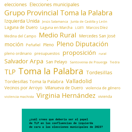
elecciones
Elecciones municipales
Grupo Provincial Toma la Palabra
Izquierda Unida
Jesús Salamanca
Junta de Castilla y León
Laguna de Duero
Laguna en Marcha
Marcos Díez
LGBTI
Medio Rural
Mercedes San José
Medina del Campo
Pleno Diputación
moción
Pleno
Peñafiel
proposición
presupuestos
pleno ordinario
rural
Salvador Arpa
San Pelayo
Santovenia de Pisuerga
Tiedra
Toma la Palabra
TLP
Tordesillas
Valladolid
Tordesillas Toma la Palabra
Vecinos por Arroyo
Villanueva de Duero
violencia de género
Virginia Hernández
vivienda
violencia machista