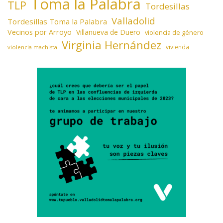
Toma la Palabra
TLP
Tordesillas
Valladolid
Tordesillas Toma la Palabra
Vecinos por Arroyo
Villanueva de Duero
violencia de género
Virginia Hernández
vivienda
violencia machista