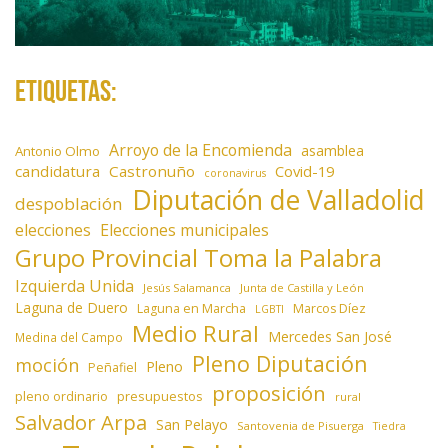
Etiquetas:
Arroyo de la Encomienda
asamblea
Antonio Olmo
candidatura
Castronuño
Covid-19
coronavirus
Diputación de Valladolid
despoblación
elecciones
Elecciones municipales
Grupo Provincial Toma la Palabra
Izquierda Unida
Jesús Salamanca
Junta de Castilla y León
Laguna de Duero
Laguna en Marcha
Marcos Díez
LGBTI
Medio Rural
Mercedes San José
Medina del Campo
Pleno Diputación
moción
Pleno
Peñafiel
proposición
presupuestos
pleno ordinario
rural
Salvador Arpa
San Pelayo
Santovenia de Pisuerga
Tiedra