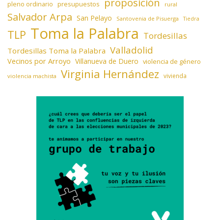
proposición
presupuestos
pleno ordinario
rural
Salvador Arpa
San Pelayo
Santovenia de Pisuerga
Tiedra
Toma la Palabra
TLP
Tordesillas
Valladolid
Tordesillas Toma la Palabra
Vecinos por Arroyo
Villanueva de Duero
violencia de género
Virginia Hernández
vivienda
violencia machista