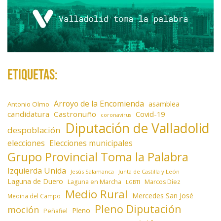
Etiquetas:
Arroyo de la Encomienda
asamblea
Antonio Olmo
candidatura
Castronuño
Covid-19
coronavirus
Diputación de Valladolid
despoblación
elecciones
Elecciones municipales
Grupo Provincial Toma la Palabra
Izquierda Unida
Jesús Salamanca
Junta de Castilla y León
Laguna de Duero
Laguna en Marcha
Marcos Díez
LGBTI
Medio Rural
Mercedes San José
Medina del Campo
Pleno Diputación
moción
Pleno
Peñafiel