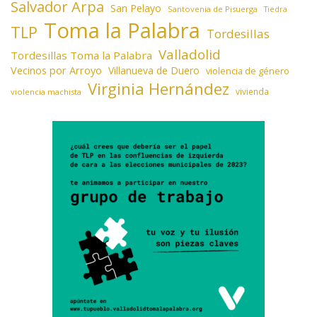
Salvador Arpa
San Pelayo
Santovenia de Pisuerga
Tiedra
Toma la Palabra
TLP
Tordesillas
Valladolid
Tordesillas Toma la Palabra
Vecinos por Arroyo
Villanueva de Duero
violencia de género
Virginia Hernández
vivienda
violencia machista