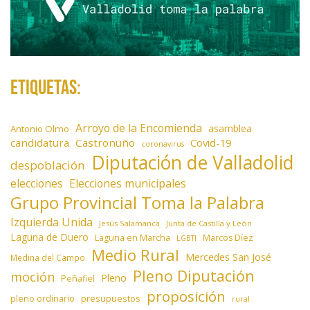
Etiquetas:
Arroyo de la Encomienda
asamblea
Antonio Olmo
candidatura
Castronuño
Covid-19
coronavirus
Diputación de Valladolid
despoblación
elecciones
Elecciones municipales
Grupo Provincial Toma la Palabra
Izquierda Unida
Jesús Salamanca
Junta de Castilla y León
Laguna de Duero
Laguna en Marcha
Marcos Díez
LGBTI
Medio Rural
Mercedes San José
Medina del Campo
Pleno Diputación
moción
Pleno
Peñafiel
proposición
presupuestos
pleno ordinario
rural