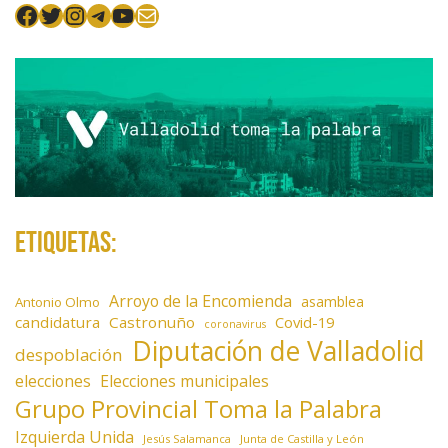
Facebook
Twitter
Instagram
Telegram
YouTube
Mail
Etiquetas:
Arroyo de la Encomienda
asamblea
Antonio Olmo
candidatura
Castronuño
Covid-19
coronavirus
Diputación de Valladolid
despoblación
elecciones
Elecciones municipales
Grupo Provincial Toma la Palabra
Izquierda Unida
Jesús Salamanca
Junta de Castilla y León