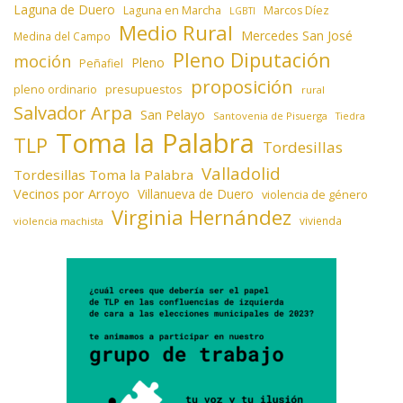
Laguna de Duero
Laguna en Marcha
Marcos Díez
LGBTI
Medio Rural
Mercedes San José
Medina del Campo
Pleno Diputación
moción
Pleno
Peñafiel
proposición
presupuestos
pleno ordinario
rural
Salvador Arpa
San Pelayo
Santovenia de Pisuerga
Tiedra
Toma la Palabra
TLP
Tordesillas
Valladolid
Tordesillas Toma la Palabra
Vecinos por Arroyo
Villanueva de Duero
violencia de género
Virginia Hernández
vivienda
violencia machista