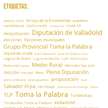
Etiquetas:
Arroyo de la Encomienda
asamblea
Antonio Olmo
candidatura
Castronuño
Covid-19
coronavirus
Diputación de Valladolid
despoblación
elecciones
Elecciones municipales
Grupo Provincial Toma la Palabra
Izquierda Unida
Jesús Salamanca
Junta de Castilla y León
Laguna de Duero
Laguna en Marcha
Marcos Díez
LGBTI
Medio Rural
Mercedes San José
Medina del Campo
Pleno Diputación
moción
Pleno
Peñafiel
proposición
presupuestos
pleno ordinario
rural
Salvador Arpa
San Pelayo
Santovenia de Pisuerga
Tiedra
Toma la Palabra
TLP
Tordesillas
Valladolid
Tordesillas Toma la Palabra
Vecinos por Arroyo
Villanueva de Duero
violencia de género