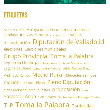
Etiquetas:
Arroyo de la Encomienda
asamblea
Antonio Olmo
candidatura
Castronuño
Covid-19
coronavirus
Diputación de Valladolid
despoblación
elecciones
Elecciones municipales
Grupo Provincial Toma la Palabra
Izquierda Unida
Jesús Salamanca
Junta de Castilla y León
Laguna de Duero
Laguna en Marcha
Marcos Díez
LGBTI
Medio Rural
Mercedes San José
Medina del Campo
Pleno Diputación
moción
Pleno
Peñafiel
proposición
presupuestos
pleno ordinario
rural
Salvador Arpa
San Pelayo
Santovenia de Pisuerga
Tiedra
Toma la Palabra
TLP
Tordesillas