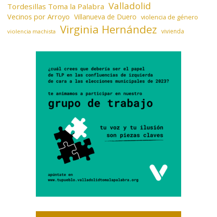
Valladolid
Tordesillas Toma la Palabra
Vecinos por Arroyo
Villanueva de Duero
violencia de género
Virginia Hernández
vivienda
violencia machista