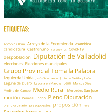
Etiquetas:
Arroyo de la Encomienda
asamblea
Antonio Olmo
candidatura
Castronuño
Covid-19
coronavirus
Diputación de Valladolid
despoblación
elecciones
Elecciones municipales
Grupo Provincial Toma la Palabra
Izquierda Unida
Jesús Salamanca
Junta de Castilla y León
Laguna de Duero
Laguna en Marcha
Marcos Díez
LGBTI
Medio Rural
Mercedes San José
Medina del Campo
Pleno Diputación
moción
Pleno
Peñafiel
proposición
presupuestos
pleno ordinario
rural
Salvador Arpa