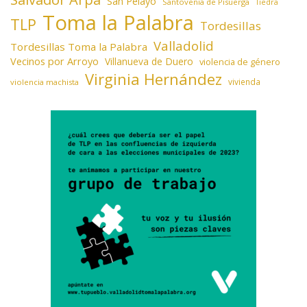
San Pelayo
Santovenia de Pisuerga
Tiedra
Toma la Palabra
TLP
Tordesillas
Valladolid
Tordesillas Toma la Palabra
Vecinos por Arroyo
Villanueva de Duero
violencia de género
Virginia Hernández
vivienda
violencia machista