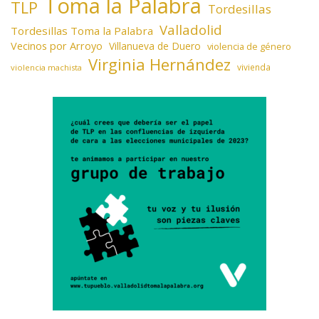
Toma la Palabra
TLP
Tordesillas
Valladolid
Tordesillas Toma la Palabra
Vecinos por Arroyo
Villanueva de Duero
violencia de género
Virginia Hernández
vivienda
violencia machista