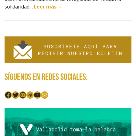
solidaridad…
Leer más →
Síguenos en redes sociales:
Facebook
Twitter
Instagram
Telegram
YouTube
Mail