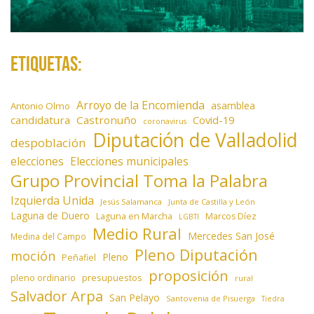
Etiquetas:
Arroyo de la Encomienda
asamblea
Antonio Olmo
candidatura
Castronuño
Covid-19
coronavirus
Diputación de Valladolid
despoblación
elecciones
Elecciones municipales
Grupo Provincial Toma la Palabra
Izquierda Unida
Jesús Salamanca
Junta de Castilla y León
Laguna de Duero
Laguna en Marcha
Marcos Díez
LGBTI
Medio Rural
Mercedes San José
Medina del Campo
Pleno Diputación
moción
Pleno
Peñafiel
proposición
presupuestos
pleno ordinario
rural
Salvador Arpa
San Pelayo
Santovenia de Pisuerga
Tiedra