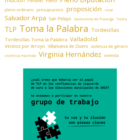
Pleno
Peñafiel
proposición
presupuestos
pleno ordinario
rural
Salvador Arpa
San Pelayo
Santovenia de Pisuerga
Tiedra
Toma la Palabra
TLP
Tordesillas
Valladolid
Tordesillas Toma la Palabra
Vecinos por Arroyo
Villanueva de Duero
violencia de género
Virginia Hernández
vivienda
violencia machista