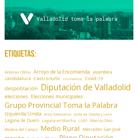
Etiquetas:
Arroyo de la Encomienda
asamblea
Antonio Olmo
candidatura
Castronuño
Covid-19
coronavirus
Diputación de Valladolid
despoblación
elecciones
Elecciones municipales
Grupo Provincial Toma la Palabra
Izquierda Unida
Jesús Salamanca
Junta de Castilla y León
Laguna de Duero
Laguna en Marcha
Marcos Díez
LGBTI
Medio Rural
Mercedes San José
Medina del Campo
Pleno Diputación
moción