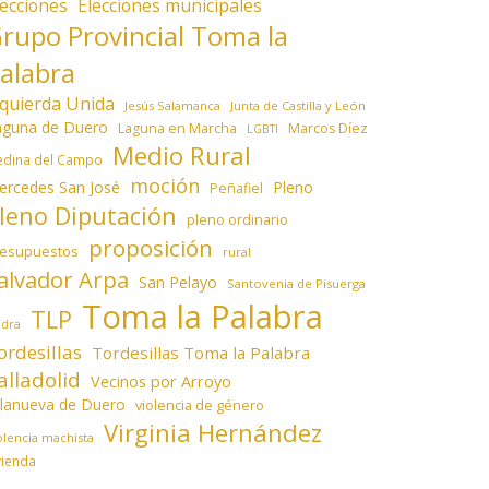
lecciones
Elecciones municipales
rupo Provincial Toma la
alabra
zquierda Unida
Jesús Salamanca
Junta de Castilla y León
aguna de Duero
Laguna en Marcha
Marcos Díez
LGBTI
Medio Rural
dina del Campo
moción
ercedes San José
Pleno
Peñafiel
leno Diputación
pleno ordinario
proposición
resupuestos
rural
alvador Arpa
San Pelayo
Santovenia de Pisuerga
Toma la Palabra
TLP
edra
ordesillas
Tordesillas Toma la Palabra
alladolid
Vecinos por Arroyo
llanueva de Duero
violencia de género
Virginia Hernández
olencia machista
vienda