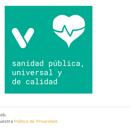
web.
nuestra
Política de Privacidad
.
kies