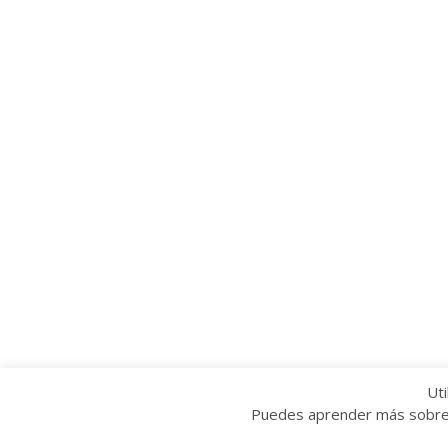
Uti
Puedes aprender más sobre q
Copyright © 2022 Grupo Provincial Toma la P