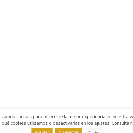
lizamos cookies para ofrecerte la mejor experiencia en nuestra 
ué cookies utilizamos o desactivarlas en los ajustes. Consulta 
alabra
Aviso legal
/
Política de Privacidad
/
Política de Coo
Aceptar
No aceptar
Ajustes