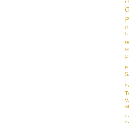
e
G
P
I
L
Me
M
P
p
S
Ti
T
V
Vi
vi
vi