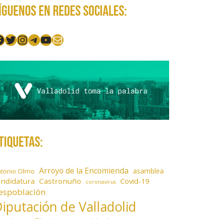
íguenos en redes sociales:
acebook
Twitter
Instagram
Telegram
YouTube
Mail
tiquetas:
Arroyo de la Encomienda
asamblea
ntonio Olmo
andidatura
Castronuño
Covid-19
coronavirus
espoblación
iputación de Valladolid