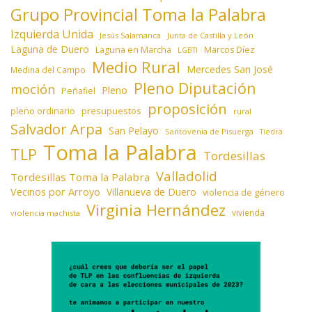
Grupo Provincial Toma la Palabra
Izquierda Unida
Jesús Salamanca
Junta de Castilla y León
Laguna de Duero
Laguna en Marcha
Marcos Díez
LGBTI
Medio Rural
Mercedes San José
Medina del Campo
Pleno Diputación
moción
Pleno
Peñafiel
proposición
presupuestos
pleno ordinario
rural
Salvador Arpa
San Pelayo
Santovenia de Pisuerga
Tiedra
Toma la Palabra
TLP
Tordesillas
Valladolid
Tordesillas Toma la Palabra
Vecinos por Arroyo
Villanueva de Duero
violencia de género
Virginia Hernández
vivienda
violencia machista