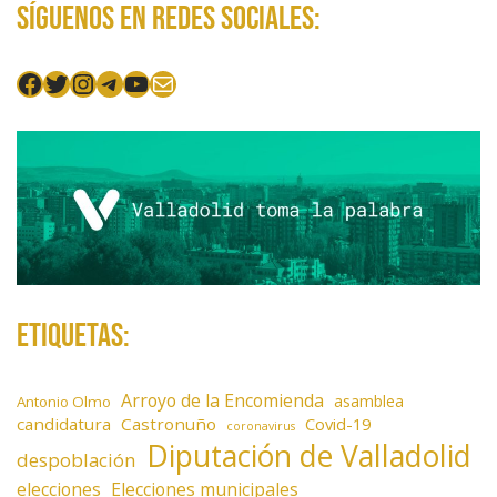
Síguenos en redes sociales:
Facebook
Twitter
Instagram
Telegram
YouTube
Mail
Etiquetas:
Arroyo de la Encomienda
asamblea
Antonio Olmo
candidatura
Castronuño
Covid-19
coronavirus
Diputación de Valladolid
despoblación
elecciones
Elecciones municipales