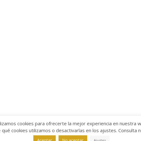
lizamos cookies para ofrecerte la mejor experiencia en nuestra 
ué cookies utilizamos o desactivarlas en los ajustes. Consulta 
alabra
Aviso legal
/
Política de Privacidad
/
Política de Coo
Aceptar
No aceptar
Ajustes