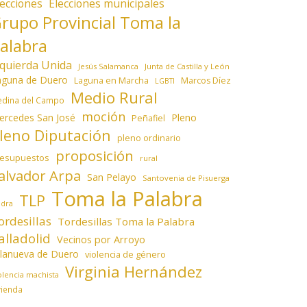
lecciones
Elecciones municipales
rupo Provincial Toma la
alabra
zquierda Unida
Jesús Salamanca
Junta de Castilla y León
aguna de Duero
Laguna en Marcha
Marcos Díez
LGBTI
Medio Rural
dina del Campo
moción
ercedes San José
Pleno
Peñafiel
leno Diputación
pleno ordinario
proposición
resupuestos
rural
alvador Arpa
San Pelayo
Santovenia de Pisuerga
Toma la Palabra
TLP
edra
ordesillas
Tordesillas Toma la Palabra
alladolid
Vecinos por Arroyo
llanueva de Duero
violencia de género
Virginia Hernández
olencia machista
vienda