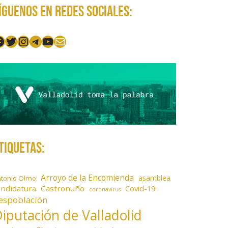
íguenos en redes sociales:
acebook
Twitter
Instagram
Telegram
YouTube
Mail
tiquetas:
Arroyo de la Encomienda
asamblea
ntonio Olmo
andidatura
Castronuño
Covid-19
coronavirus
espoblación
iputación de Valladolid