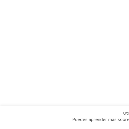
Uti
Puedes aprender más sobre q
Copyright © 2022 Grupo Provincial Toma la P