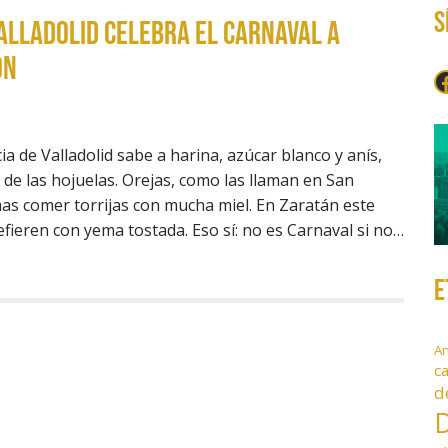
S
Valladolid celebra el Carnaval a
ón
F
ia de Valladolid sabe a harina, azúcar blanco y anís,
 de las hojuelas. Orejas, como las llaman en San
has comer torrijas con mucha miel. En Zaratán este
ieren con yema tostada. Eso sí: no es Carnaval si no…
E
A
c
d
D