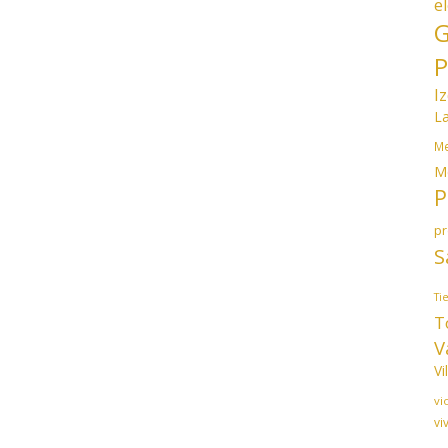
e
G
P
I
L
Me
M
P
p
S
Ti
T
V
Vi
vi
vi