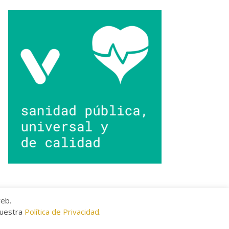
web.
nuestra
Política de Privacidad
.
kies